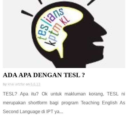
ADA APA DENGAN TESL ?
by
khai artzfar
on
6.6.13
TESL? Apa itu? Ok untuk makluman korang, TESL ni
merupakan shortform bagi program Teaching English As
Second Language di IPT ya...