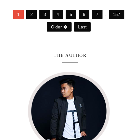
1
2
3
4
5
6
7
...
157
Older �
Last
THE AUTHOR