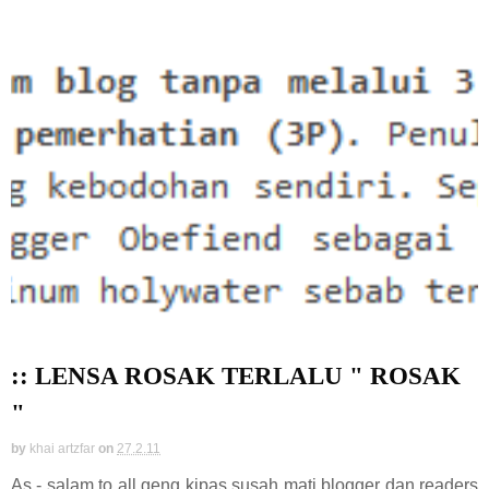
:: LENSA ROSAK TERLALU " ROSAK
"
by
khai artzfar
on
27.2.11
As - salam to all geng kipas susah mati blogger dan readers