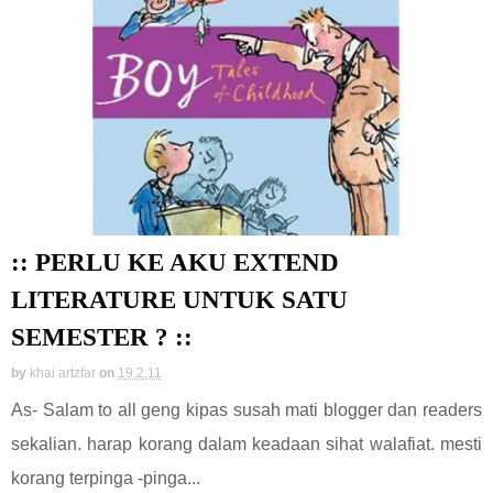
:: PERLU KE AKU EXTEND
LITERATURE UNTUK SATU
SEMESTER ? ::
by
khai artzfar
on
19.2.11
As- Salam to all geng kipas susah mati blogger dan readers
sekalian. harap korang dalam keadaan sihat walafiat. mesti
korang terpinga -pinga...