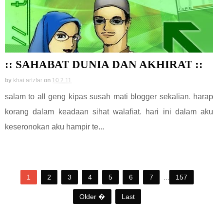
:: SAHABAT DUNIA DAN AKHIRAT ::
by
khai artzfar
on
10.2.11
salam to all geng kipas susah mati blogger sekalian. harap
korang dalam keadaan sihat walafiat. hari ini dalam aku
keseronokan aku hampir te...
1
2
3
4
5
6
7
...
157
Older �
Last