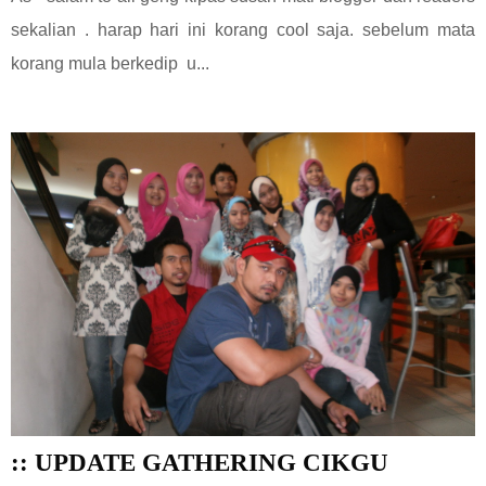
sekalian . harap hari ini korang cool saja. sebelum mata
korang mula berkedip u...
:: UPDATE GATHERING CIKGU