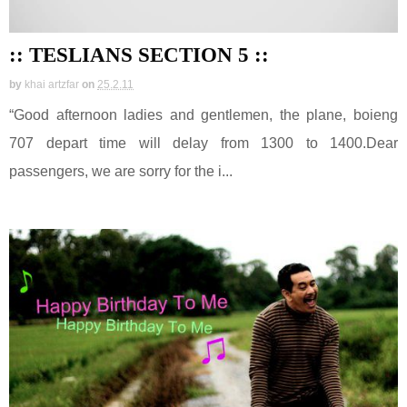
:: TESLIANS SECTION 5 ::
by
khai artzfar
on
25.2.11
“Good afternoon ladies and gentlemen, the plane, boieng
707 depart time will delay from 1300 to 1400.Dear
passengers, we are sorry for the i...