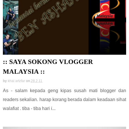
:: SAYA SOKONG VLOGGER
MALAYSIA ::
by
khai artzfar
on
28.2.11
As - salam kepada geng kipas susah mati blogger dan
readers sekalian. harap korang berada dalam keadaan sihat
walafiat . tiba - tiba hari i...