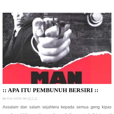
:: APA ITU PEMBUNUH BERSIRI ::
by
khai artzfar
on
19.2.11
Assalam dan salam sejahtera kepada semua geng kipas