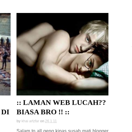
:: LAMAN WEB LUCAH??
DI
BIASA BRO !! ::
by
khai artzfar
on
26.1.11
Salam to all geng kipas susah mati blogger