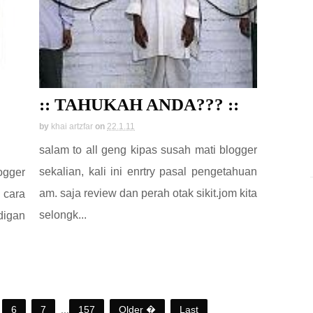
:: TAHUKAH ANDA??? ::
by
khai artzfar
on
22.1.11
salam to all geng kipas susah mati blogger
sekalian, kali ini enrtry pasal pengetahuan
ogger
am. saja review dan perah otak sikit.jom kita
 cara
selongk...
digan
6
7
...
157
Older �
Last