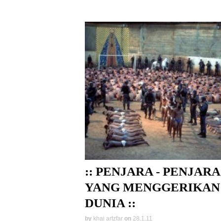
:: PENJARA - PENJARA
YANG MENGGERIKAN 
DUNIA ::
by
khai artzfar
on
28.1.11