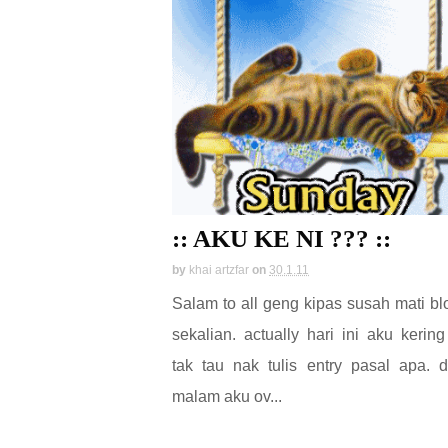
:: AKU KE NI ??? ::
by
khai artzfar
on
30.1.11
Salam to all geng kipas susah mati bl
sekalian. actually hari ini aku kering
tak tau nak tulis entry pasal apa. 
malam aku ov...