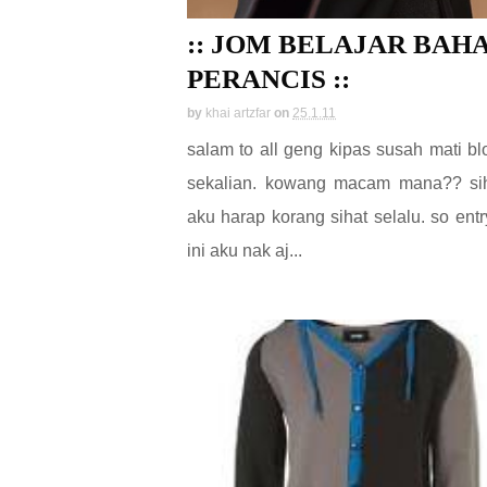
:: JOM BELAJAR BAH
PERANCIS ::
by
khai artzfar
on
25.1.11
salam to all geng kipas susah mati bl
sekalian. kowang macam mana?? si
aku harap korang sihat selalu. so entr
ini aku nak aj...