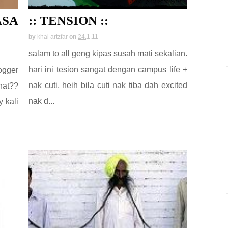
ASA
:: TENSION ::
by
khai artzfar
on
24.1.11
salam to all geng kipas susah mati sekalian.
hari ini tesion sangat dengan campus life +
ogger
nak cuti, heih bila cuti nak tiba dah excited
hat??
nak d...
y kali