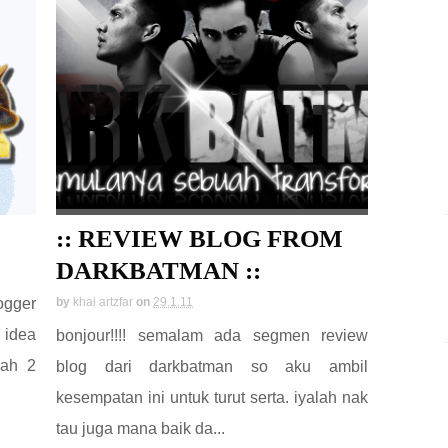
:: REVIEW BLOG FROM
DARKBATMAN ::
ogger
by
khai artzfar
on
29.1.11
 idea
bonjour!!!! semalam ada segmen review
dah 2
blog dari darkbatman so aku ambil
kesempatan ini untuk turut serta. iyalah nak
tau juga mana baik da...