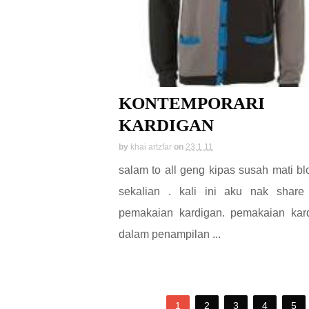
KONTEMPORARI
KARDIGAN
by
khai artzfar
on
23.1.11
salam to all geng kipas susah mati bl
sekalian . kali ini aku nak share
pemakaian kardigan. pemakaian kar
dalam penampilan ...
1
2
3
4
5