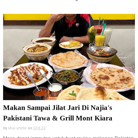
Makan Sampai Jilat Jari Di Najia's
Pakistani Tawa & Grill Mont Kiara
by
khai artzfar
on
10.6.22