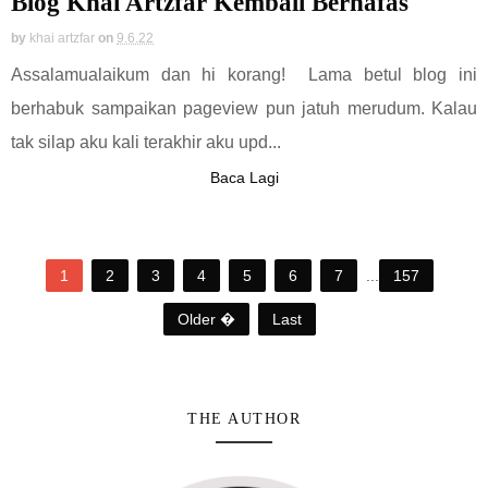
Blog Khai Artzfar Kembali Bernafas
by
khai artzfar
on
9.6.22
Assalamualaikum dan hi korang! Lama betul blog ini
berhabuk sampaikan pageview pun jatuh merudum. Kalau
tak silap aku kali terakhir aku upd...
Baca Lagi
1
2
3
4
5
6
7
...
157
Older �
Last
THE AUTHOR