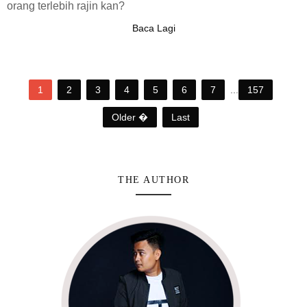
orang terlebih rajin kan?
Baca Lagi
1
2
3
4
5
6
7
...
157
Older �
Last
THE AUTHOR