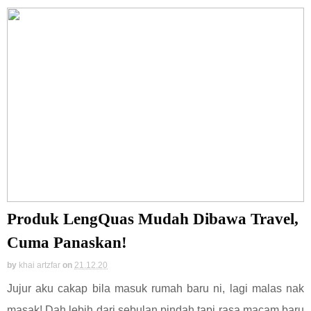
Produk LengQuas Mudah Dibawa Travel,
Cuma Panaskan!
by
khai artzfar
on
21.12.20
Jujur aku cakap bila masuk rumah baru ni, lagi malas nak
masak! Dah lebih dari sebulan pindah tapi rasa macam baru