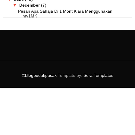
▼
December
(7)
Pesan Apa Sahaja Di 1 Mont Kiara Menggunakan
my1MK
Produk LengQuas Mudah Dibawa Travel, Cuma
Panaskan!
Tips Kurangkan Muka Berminyak Menggunakan Prettian
Korang Setuju Kerajaan Naikkan Cukai Rokok Elektro...
800 Balang Kuih Kosong Diberikan Untuk Mulakan Per...
Tak Sangka Kedai Ayamas Banyak Pilihan Makanan
Sedap!
©Blogbudakpacak
Template by:
Sora Templates
Order Makanan Di Citta Mall Menggunakan myCITTA
La...
►
November
(3)
►
October
(6)
►
September
(5)
►
August
(2)
►
July
(3)
►
June
(1)
►
May
(4)