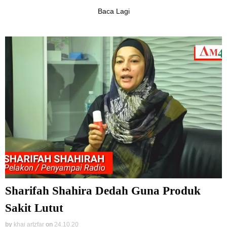
Baca Lagi
Sharifah Shahira Dedah Guna Produk
Sakit Lutut
by
khai artzfar
on
24.10.20