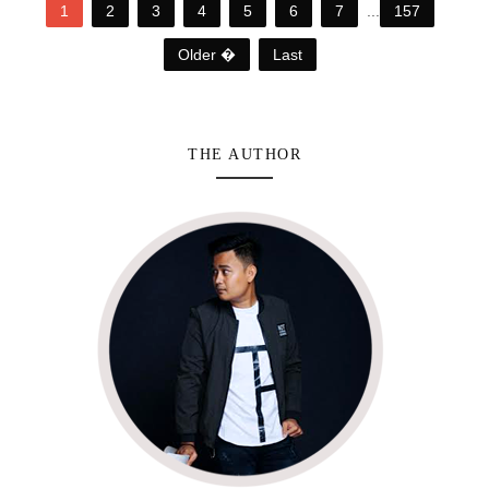
1
2
3
4
5
6
7
...
157
Older �
Last
THE AUTHOR