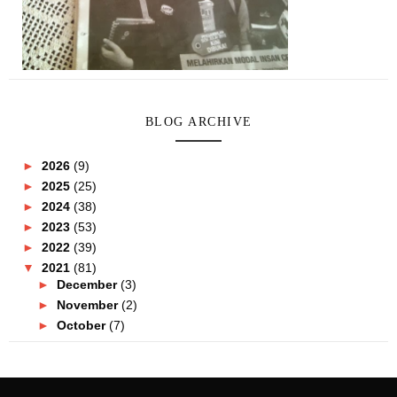
BLOG ARCHIVE
►
2026
(9)
►
2025
(25)
►
2024
(38)
►
2023
(53)
►
2022
(39)
▼
2021
(81)
►
December
(3)
►
November
(2)
►
October
(7)
►
September
(8)
►
August
(10)
►
July
(11)