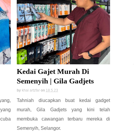
Kedai Gajet Murah Di
Semenyih | Gila Gadjets
by
khai artzfar
on
18.5.23
yang,
Tahniah diucapkan buat kedai gadget
 yang
murah, Gila Gadjets yang kini telah
 cuba
membuka cawangan terbaru mereka di
Semenyih, Selangor.