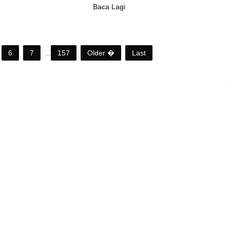
Baca Lagi
6
7
...
157
Older �
Last