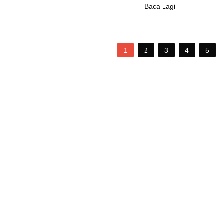
Baca Lagi
1
2
3
4
5