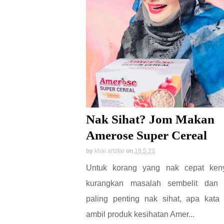
Nak Sihat? Jom Makan
Amerose Super Cereal
by
khai artzfar
on
18.5.23
Untuk korang yang nak cepat ken
kurangkan masalah sembelit dan
paling penting nak sihat, apa kata
ambil produk kesihatan Amer...