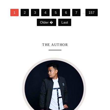
1
2
3
4
5
6
7
...
157
Older �
Last
THE AUTHOR