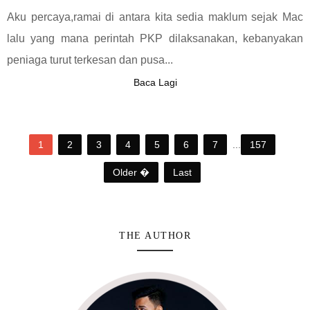
Aku percaya,ramai di antara kita sedia maklum sejak Mac
lalu yang mana perintah PKP dilaksanakan, kebanyakan
peniaga turut terkesan dan pusa...
Baca Lagi
1
2
3
4
5
6
7
...
157
Older �
Last
THE AUTHOR