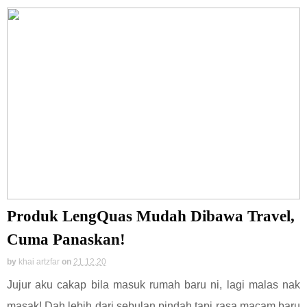
Produk LengQuas Mudah Dibawa Travel,
Cuma Panaskan!
by
khai artzfar
on
21.12.20
Jujur aku cakap bila masuk rumah baru ni, lagi malas nak
masak! Dah lebih dari sebulan pindah tapi rasa macam baru