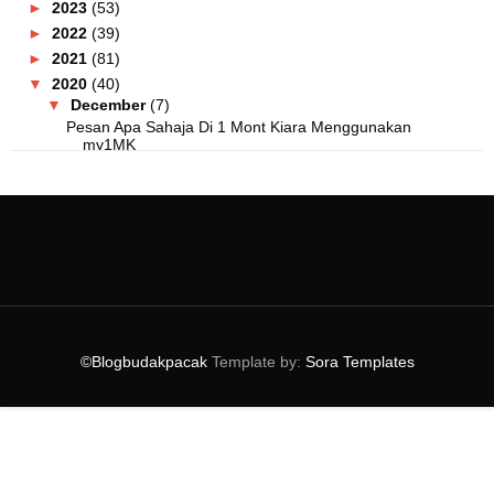
►
2023
(53)
►
2022
(39)
►
2021
(81)
▼
2020
(40)
▼
December
(7)
Pesan Apa Sahaja Di 1 Mont Kiara Menggunakan
my1MK
Produk LengQuas Mudah Dibawa Travel, Cuma
Panaskan!
Tips Kurangkan Muka Berminyak Menggunakan Prettian
Korang Setuju Kerajaan Naikkan Cukai Rokok Elektro...
800 Balang Kuih Kosong Diberikan Untuk Mulakan Per...
Tak Sangka Kedai Ayamas Banyak Pilihan Makanan
Sedap!
©Blogbudakpacak
Template by:
Sora Templates
Order Makanan Di Citta Mall Menggunakan myCITTA
La...
►
November
(3)
►
October
(6)
►
September
(5)