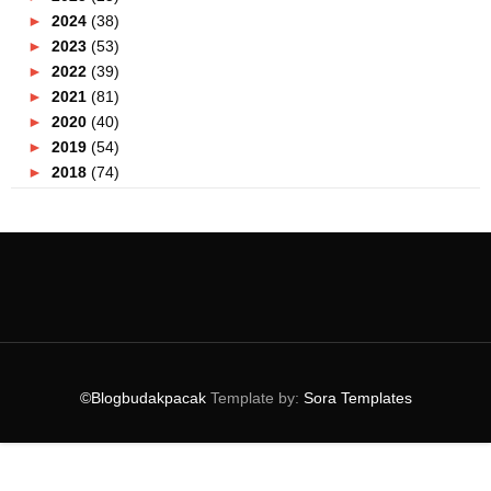
►
2024
(38)
►
2023
(53)
►
2022
(39)
►
2021
(81)
►
2020
(40)
►
2019
(54)
►
2018
(74)
►
2017
(151)
▼
2016
(115)
▼
December
(15)
Hotel Pilihan Di Yogyakarta
Infinity Pool Di Pullman Putrajaya Kini Dibuka
Berlari Di Kuala Lumpur Demi Cabaran Nescafe Tarik...
Cuma #GooseySelfie Dan Boleh Menang Hadiah
Berjuml...
©Blogbudakpacak
Template by:
Sora Templates
Sunway Nexis Hanya Bersebelahan MRT Surian !
Amyra Rosli Berhenti Berlakon Kerana Kerjaya Ini?
Pengalaman Menginap di Pacific Regency Hotel Suit...