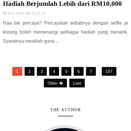
Hadiah Berjumlah Lebih dari RM10,000
by
khai artzfar
on
25.12.16
Haa tak percaya? Percayalah sebabnya dengan selfie je
korang boleh memenangi pelbagai hadiah yang menarik.
Syaratnya mestilah guna ...
1
2
3
4
5
6
7
...
157
Older �
Last
THE AUTHOR