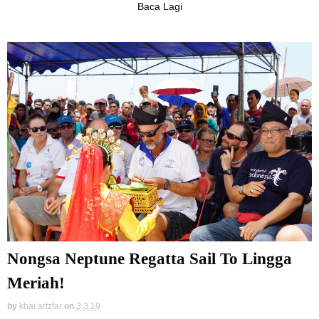
Baca Lagi
Nongsa Neptune Regatta Sail To Lingga
Meriah!
by
khai artzfar
on
3.3.19