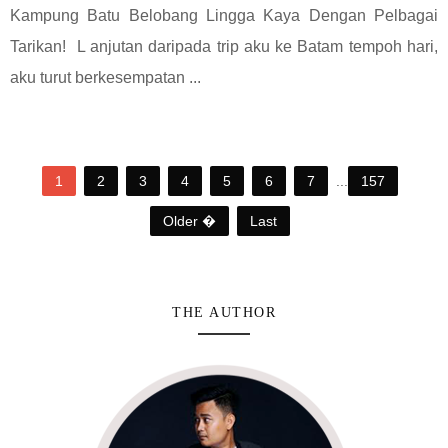
Kampung Batu Belobang Lingga Kaya Dengan Pelbagai
Tarikan! L anjutan daripada trip aku ke Batam tempoh hari,
aku turut berkesempatan ...
1
2
3
4
5
6
7
...
157
Older �
Last
THE AUTHOR