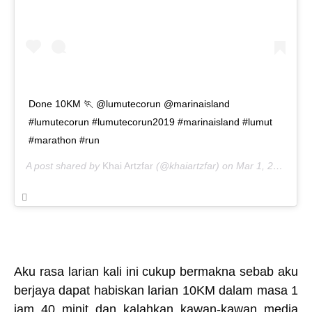
Done 10KM 🏃 @lumutecorun @marinaisland
#lumutecorun #lumutecorun2019 #marinaisland #lumut
#marathon #run
A post shared by
Khai Artzfar
(@khaiartzfar) on
Mar 1, 2019 at 5:40pm PST
Aku rasa larian kali ini cukup bermakna sebab aku
berjaya dapat habiskan larian 10KM dalam masa 1
jam 40 minit dan kalahkan kawan-kawan media