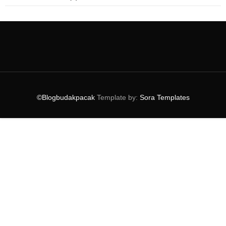
►
October
(5)
►
September
(4)
►
August
(3)
►
July
(4)
►
May
(14)
►
April
(8)
▼
March
(3)
Pengalaman Sertai Lumut Eco Run 2019
©Blogbudakpacak
Template by:
Sora Templates
Murahnya Lulu Hypermarket! Siap Ada Promosi
Vouche...
Nongsa Neptune Regatta Sail To Lingga Meriah!
►
February
(5)
►
January
(4)
►
2018
(74)
►
2017
(151)
►
2016
(115)
►
2015
(117)
►
2014
(164)
►
2013
(47)