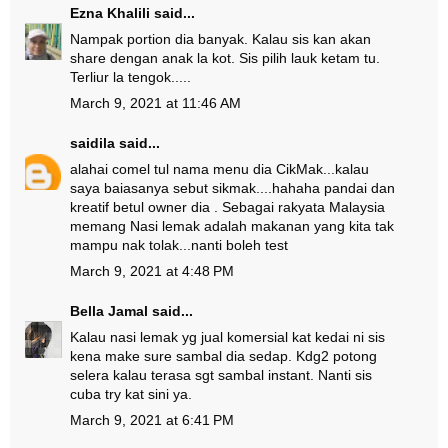
Ezna Khalili
said...
Nampak portion dia banyak. Kalau sis kan akan
share dengan anak la kot. Sis pilih lauk ketam tu.
Terliur la tengok.....
March 9, 2021 at 11:46 AM
saidila
said...
alahai comel tul nama menu dia CikMak...kalau
saya baiasanya sebut sikmak....hahaha pandai dan
kreatif betul owner dia . Sebagai rakyata Malaysia
memang Nasi lemak adalah makanan yang kita tak
mampu nak tolak...nanti boleh test
March 9, 2021 at 4:48 PM
Bella Jamal
said...
Kalau nasi lemak yg jual komersial kat kedai ni sis
kena make sure sambal dia sedap. Kdg2 potong
selera kalau terasa sgt sambal instant. Nanti sis
cuba try kat sini ya.
March 9, 2021 at 6:41 PM