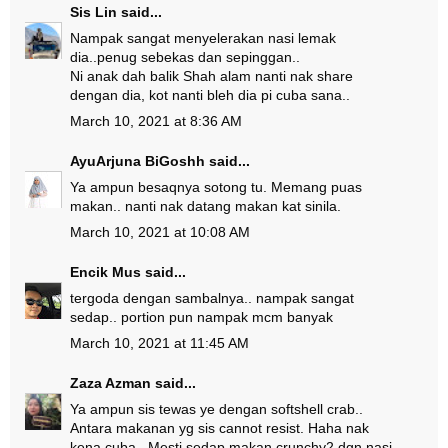
Sis Lin
said...
Nampak sangat menyelerakan nasi lemak
dia..penug sebekas dan sepinggan..
Ni anak dah balik Shah alam nanti nak share
dengan dia, kot nanti bleh dia pi cuba sana..
March 10, 2021 at 8:36 AM
AyuArjuna BiGoshh
said...
Ya ampun besaqnya sotong tu. Memang puas
makan.. nanti nak datang makan kat sinila.
March 10, 2021 at 10:08 AM
Encik Mus
said...
tergoda dengan sambalnya.. nampak sangat
sedap.. portion pun nampak mcm banyak
March 10, 2021 at 11:45 AM
Zaza Azman
said...
Ya ampun sis tewas ye dengan softshell crab..
Antara makanan yg sis cannot resist. Haha nak
kena cuba.. Mesti sedap makan crunchy2 dgn nasi