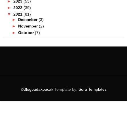
►
2023
(53)
►
2022
(39)
▼
2021
(81)
►
December
(3)
►
November
(2)
►
October
(7)
►
September
(8)
►
August
(10)
►
July
(11)
►
June
(4)
►
May
(7)
►
April
(17)
▼
March
(5)
Orang Shah Alam Cakap Tak 'Pekena' Kari Kepala Ika...
©Blogbudakpacak
Template by:
Sora Templates
Buffet Ramadan Sedap Di Puchong Bagi Tahun 2021 | ...
Bateri Kereta Kong! Pengalaman Menggunakan Baterik...
Nasi Lemak Sedap Setia Alam! Wajib Repeat OG Stree...
Tempat Makan Best Di Batu Gajah Perak 2021
►
February
(6)