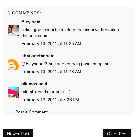
3 COMMENTS:
Biey
said...
selalu gak mimpi tpi takde pula mimpi yg berkaitan
dngan rambut..
February 13, 2011 at 11:25 AM
khai artzfar
said...
@
Biey
sabar2 nnti ade entry lg pasal mmpi ni
February 13, 2011 at 11:48 AM
cik mas
said...
mimpi kena kejar antu.. :)
February 13, 2011 at 3:36 PM
Post a Comment
Newer Post
Older Post