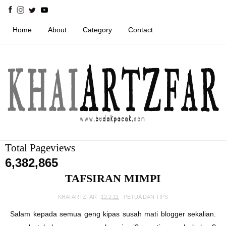
Home
About
Category
Contact
Total Pageviews
6,382,865
TAFSIRAN MIMPI
KHAI ARTZFAR
12.2.11
PETUA DAN TIPS
Salam kepada semua geng kipas susah mati blogger sekalian.