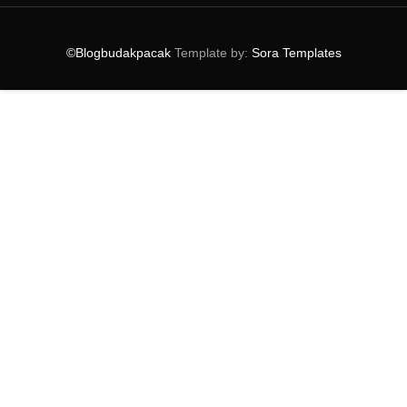
▼
2011
(152)
►
December
(3)
©Blogbudakpacak
Template by:
Sora Templates
►
November
(4)
►
October
(8)
►
September
(7)
►
August
(12)
►
July
(19)
►
June
(9)
►
May
(9)
►
April
(13)
►
March
(20)
▼
February
(19)
:: SAYA SOKONG VLOGGER MALAYSIA ::
:: KAWAN ATAU LAWAN ::
:: LENSA ROSAK TERLALU " ROSAK "
:: UPDATE GATHERING CIKGU BLOGGER PART 1::
:: TESLIANS SECTION 5 ::
:: GOODBYE 18, WELCOME 19 ::