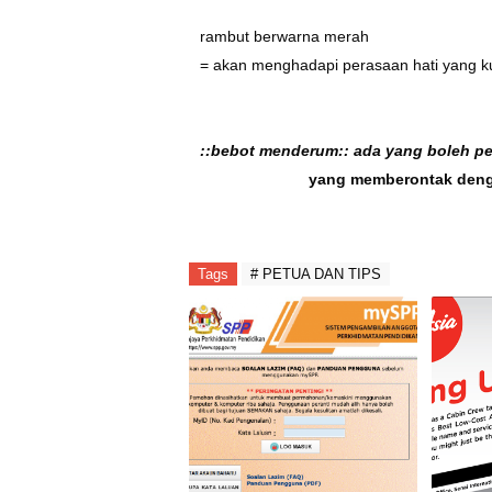
rambut berwarna merah
= akan menghadapi perasaan hati yang 
::bebot menderum:: ada yang boleh per
yang memberontak deng
Tags
# PETUA DAN TIPS