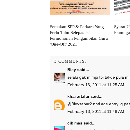
Semakan SPP & Perkara Yang
Syarat U
Perlu Tahu Selepas Isi
Pramuga
Permohonan Pengambilan Guru
'One-Off' 2021
3 COMMENTS:
Biey
said...
selalu gak mimpi tpi takde pula m
February 13, 2011 at 11:25 AM
khai artzfar
said...
@
Biey
sabar2 nnti ade entry lg pa
February 13, 2011 at 11:48 AM
cik mas
said...