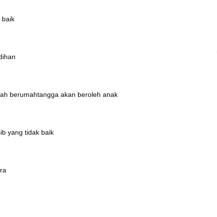
 baik
edihan
dah berumahtangga akan beroleh anak
ib yang tidak baik
ra