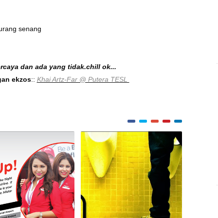
kurang senang
caya dan ada yang tidak.chill ok...
an ekzos
::
Khai Artz-Far @ Putera TESL