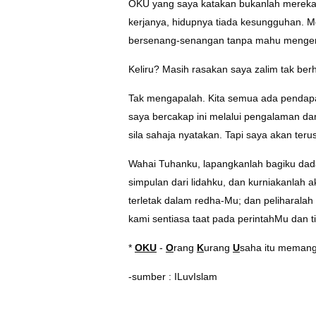
OKU yang saya katakan bukanlah mereka 
kerjanya, hidupnya tiada kesungguhan. Me
bersenang-senangan tanpa mahu mengena
Keliru? Masih rasakan saya zalim tak berh
Tak mengapalah. Kita semua ada pendapat 
saya bercakap ini melalui pengalaman dan 
sila sahaja nyatakan. Tapi saya akan teru
Wahai Tuhanku, lapangkanlah bagiku dad
simpulan dari lidahku, dan kurniakanlah a
terletak dalam redha-Mu; dan peliharalah 
kami sentiasa taat pada perintahMu dan
*
OKU
-
O
rang
K
urang
U
saha itu meman
-sumber :
ILuvIslam