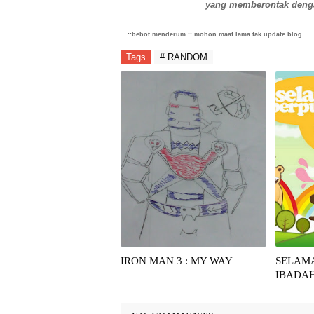
yang memberontak denga
::bebot menderum :: mohon maaf lama tak update blog
Tags
# RANDOM
IRON MAN 3 : MY WAY
SELAM
IBADA