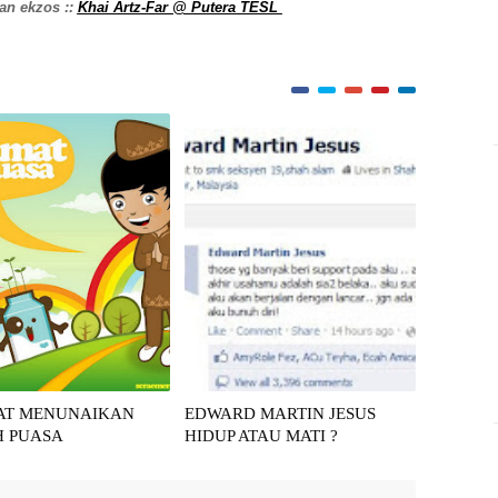
n ekzos ::
Khai Artz-Far @ Putera TESL
AT MENUNAIKAN
EDWARD MARTIN JESUS
H PUASA
HIDUP ATAU MATI ?