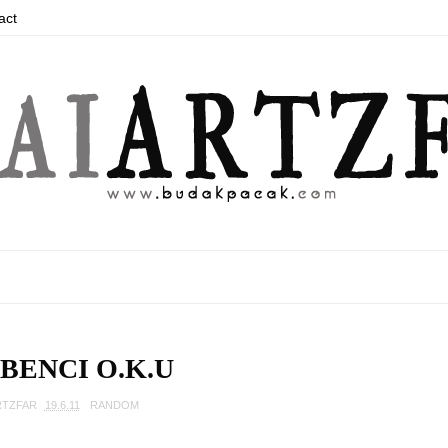
act
 BENCI O.K.U
RTZFAR
19.6.11
RANDOM