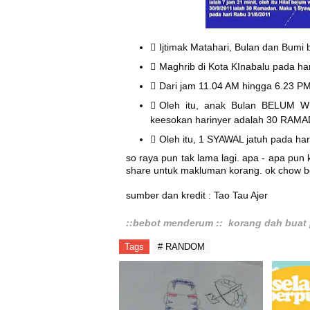
Ijtimak Matahari, Bulan dan Bumi
Maghrib di Kota KInabalu pada har
Dari jam 11.04 AM hingga 6.23 PM
Oleh itu, anak Bulan BELUM WU
keesokan harinyer adalah 30 RAM
Oleh itu, 1 SYAWAL jatuh pada ha
so raya pun tak lama lagi. apa - apa pun 
share untuk makluman korang. ok chow 
sumber dan kredit :
Tao Tau Ajer
::bebot menderum :: korang dah buat 
Tags
# RANDOM