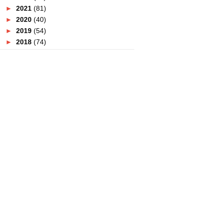
►
2021
(81)
►
2020
(40)
►
2019
(54)
►
2018
(74)
►
2017
(151)
►
2016
(115)
►
2015
(117)
►
2014
(164)
►
2013
(47)
►
2012
(69)
▼
2011
(152)
►
December
(3)
►
November
(4)
►
October
(8)
►
September
(7)
▼
August
(12)
:: SALAM AIDILFITRI BUAT
SEMUA ::
:: KAMU YANG BERGELAR
SAHABAT ::