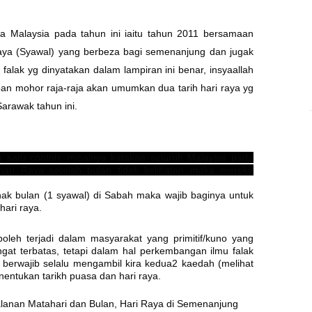
a Malaysia pada tahun ini iaitu tahun 2011 bersamaan
aya (Syawal) yang berbeza bagi semenanjung dan jugak
falak yg dinyatakan dalam lampiran ini benar, insyaallah
pan mohor raja-raja akan umumkan dua tarih hari raya yg
arawak tahun ini.
 satu contoh; misalnya katakan seluruh Malaysia pada
hari Raya setelah bulan tidak kelihatan maka mereka
nak bulan (1 syawal) di Sabah maka wajib baginya untuk
ari raya.
boleh terjadi dalam masyarakat yang primitif/kuno yang
t terbatas, tetapi dalam hal perkembangan ilmu falak
k berwajib selalu mengambil kira kedua2 kaedah (melihat
nentukan tarikh puasa dan hari raya.
alanan Matahari dan Bulan, Hari Raya di Semenanjung