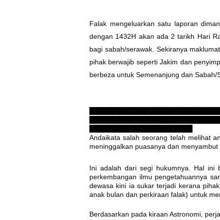
Falak mengeluarkan satu laporan diman
dengan 1432H akan ada 2 tarikh Hari R
bagi sabah/serawak.
Sekiranya maklumat 
pihak berwajib seperti Jakim dan penyim
berbeza untuk Semenanjung dan Sabah/S
Dari segi hukum dengan mengambil kira
suatu tahun yg lain telah diumumkan 
mencukupkan menjadi 30 puasa.
Andaikata salah seorang telah melihat a
meninggalkan puasanya dan menyambut h
Ini adalah dari segi hukumnya. Hal ini 
perkembangan ilmu pengetahuannya sanga
dewasa kini ia sukar terjadi kerana piha
anak bulan dan perkiraan falak) untuk me
Berdasarkan pada kiraan Astronomi, perj