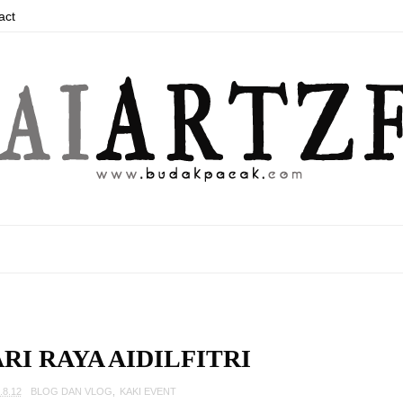
act
I RAYA AIDILFITRI
.8.12
BLOG DAN VLOG
,
KAKI EVENT