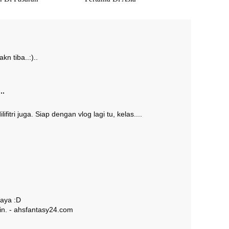
n tiba..:)..
..
itri juga. Siap dengan vlog lagi tu, kelas....
raya :D
atin. - ahsfantasy24.com