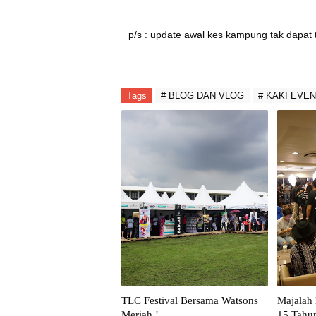
p/s : update awal kes kampung tak dapat 
Tags
# BLOG DAN VLOG
# KAKI EVE
TLC Festival Bersama Watsons
Majalah
Meriah !
15 Tahun