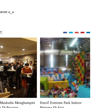
tenet u_u
NT
 Maskulin Menghampiri
EnerZ Extreme Park Indoor
 Di Pasaran
Pertama Di Asia