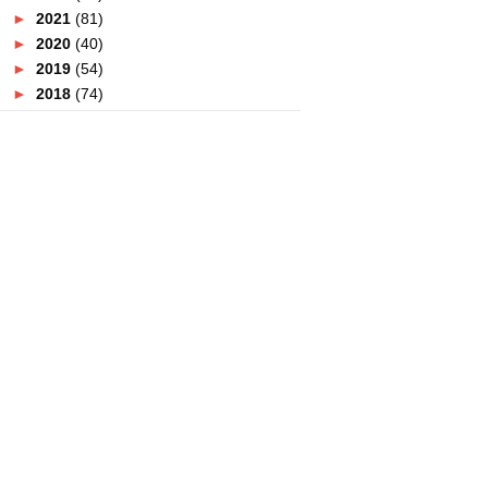
►
2021
(81)
►
2020
(40)
►
2019
(54)
►
2018
(74)
►
2017
(151)
►
2016
(115)
►
2015
(117)
►
2014
(164)
►
2013
(47)
▼
2012
(69)
►
December
(1)
►
November
(8)
►
October
(6)
►
September
(5)
▼
August
(1)
SELAMAT HARI RAYA AIDILFITRI
►
July
(8)
►
June
(2)
►
May
(9)
►
April
(3)