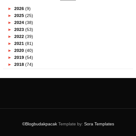
►
2026
(9)
►
2025
(25)
►
2024
(38)
►
2023
(53)
►
2022
(39)
►
2021
(81)
►
2020
(40)
►
2019
(54)
►
2018
(74)
►
2017
(151)
►
2016
(115)
▼
2015
(117)
►
December
(10)
►
November
(9)
►
October
(3)
►
September
(5)
►
August
(9)
©Blogbudakpacak
Template by:
Sora Templates
►
July
(10)
►
June
(14)