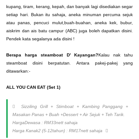
kupang, tiram, kerang, kepah, dan banyak lagi disediakan segar
setiap hari. Bukan itu sahaja, aneka minuman percuma sejuk
atau panas, pencuci mulut,buah-buahan, aneka kek, bubur,
aiskrim dan ais batu campur (ABC) juga boleh dapatkan disini.
Pendek kata segalanya ada disini
!
Berapa harga steamboat D' Kayangan
?
Kalau nak tahu
steamboat disini berpatutan. Antara pakej-pakej yang
ditawarkan:-
ALL YOU CAN EAT (Set 1)
Sizziling Grill + Stimboat + Kambing Panggang +
Masakan Panas + Buah +Dessert + Air Sejuk + Teh Tarik.
HargaDewasa : RM33nett sahaja
Harga Kanak2 (5-12tahun) : RM17nett sahaja