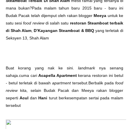
Steamboat Terbaik Di Shah Alam
mesti ramai yang tertanya di
mana bukan
?
Pada malam tahun baru 2015 baru - baru ini
Budak Pacak telah dijemput oleh rakan blogger
Meeya
untuk ke
satu sesi
food review
di salah satu
restoran Steamboat terbaik
di Shah Alam
,
D’Kayangan Steamboat & BBQ
yang terletak di
Seksyen 13, Shah Alam
Buat korang yang nak ke sini.
landmark
nya senang
sahaja.cuma cari
Acapella Apartment
kerana restoran ini betul
- betul terletak di bawah
apartment
tersebut.Berbalik pada
food
review
kita, selain Budak Pacak dan Meeya rakan blogger
seperti
Acul
dan
Hani
turut berkesempatan sertai pada malam
tersebut