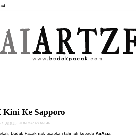
act
X Kini Ke Sapporo
AR
18.8.15
JOM MAKAN ANGIN
sekali, Budak Pacak nak ucapkan tahniah kepada
AirAsia