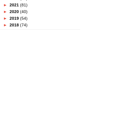
►
2021
(81)
►
2020
(40)
►
2019
(54)
►
2018
(74)
►
2017
(151)
►
2016
(115)
▼
2015
(117)
►
December
(10)
►
November
(9)
►
October
(3)
►
September
(5)
▼
August
(9)
Pakej Perkahwinan Lengkap
Murah 2016
Pengalaman Mencandat Sotong |
Hari Ketiga
Selangor Culinary Adventures
Part 2
AirAsia X Kini Ke Sapporo