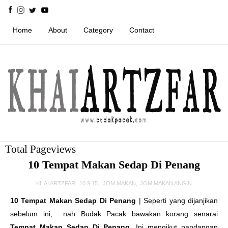
Home
About
Category
Contact
Total Pageviews
10 Tempat Makan Sedap Di Penang
KHAI ARTZFAR
10.9.15
JOM MAKAN
,
JOM MAKAN ANGIN
10 Tempat Makan Sedap Di Penang
| Seperti yang dijanjikan
sebelum ini, nah Budak Pacak bawakan korang senarai
Tempat Makan Sedap Di Penang
. Ini mengikut pandangan