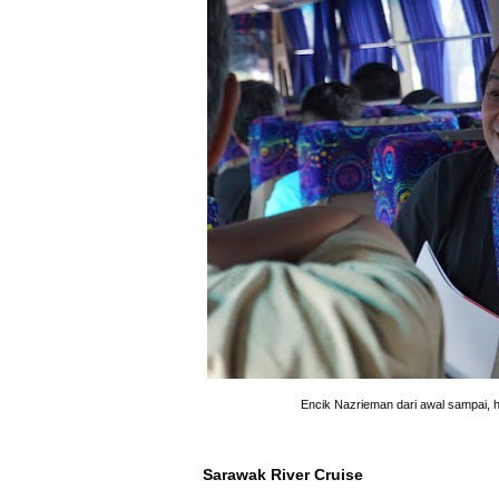
Encik Nazrieman dari awal sampai, hi
Sarawak River Cruise