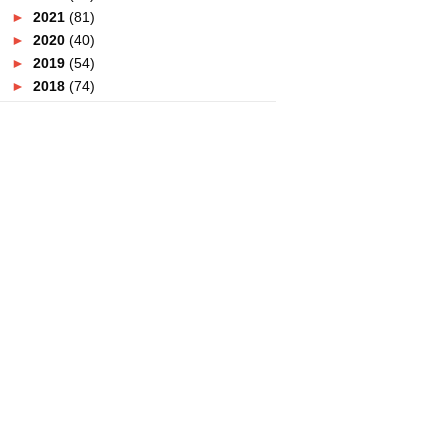
►
2021
(81)
►
2020
(40)
►
2019
(54)
►
2018
(74)
►
2017
(151)
►
2016
(115)
▼
2015
(117)
►
December
(10)
▼
November
(9)
Lelaki Pun Boleh Pakai Produk
Che Ta !
Pengalaman Mencandat Sotong |
Hari Kelima
#TSDayOut Special Edition Betul
- Betul Special Pa...
#TSDayOut Special Edition Betul
- Betul Special Pa...
Tempat Kahwin Cantik Bakal
Dibuka Di Kajang
7 Produk Kraf Selangor Yang