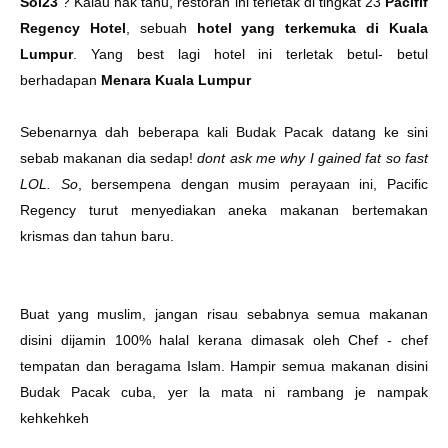
Soi23
? Kalau nak tahu, restoran ini terletak di tingkat 23
Pacifif
Regency Hotel
, sebuah
hotel yang terkemuka di Kuala
Lumpur
. Yang best lagi hotel ini terletak betul- betul
berhadapan
Menara Kuala Lumpur
Sebenarnya dah beberapa kali Budak Pacak datang ke sini
sebab makanan dia sedap!
dont ask me why I gained fat so fast
LOL. So
, bersempena dengan musim perayaan ini, Pacific
Regency turut menyediakan aneka makanan bertemakan
krismas dan tahun baru.
Buat yang muslim, jangan risau sebabnya semua makanan
disini dijamin 100% halal kerana dimasak oleh Chef - chef
tempatan dan beragama Islam. Hampir semua makanan disini
Budak Pacak cuba, yer la mata ni rambang je nampak
kehkehkeh