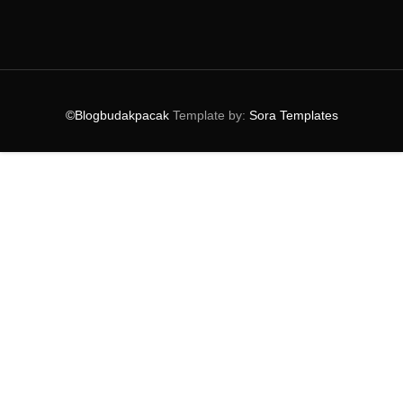
►
November
(7)
►
October
(12)
►
September
(13)
►
August
(11)
►
July
(7)
©Blogbudakpacak
Template by:
Sora Templates
►
June
(19)
►
May
(7)
►
April
(5)
►
March
(3)
►
February
(7)
▼
January
(9)
Lokasi Untuk Perkahwinan Di Kajang
Char Kuey Teow Sedap Di Shah Alam
Gara - Gara Kicap Tirana, Azwan Ali Bakal Disaman !
Pencuci Muka Lelaki Terbaik
Pembersih Muka Terbaru Safi Men
Cabaran Memasak Kentang Bersama U.S Potatoes