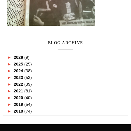
BLOG ARCHIVE
►
2026
(9)
►
2025
(25)
►
2024
(38)
►
2023
(53)
►
2022
(39)
►
2021
(81)
►
2020
(40)
►
2019
(54)
►
2018
(74)
►
2017
(151)
▼
2016
(115)
►
December
(15)