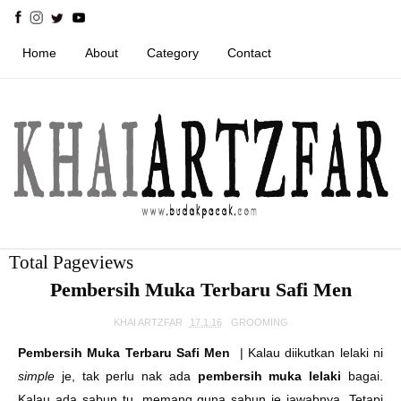
Home
About
Category
Contact
Total Pageviews
Pembersih Muka Terbaru Safi Men
KHAI ARTZFAR
17.1.16
GROOMING
Pembersih Muka Terbaru Safi Men
| Kalau diikutkan lelaki ni
simple
je, tak perlu nak ada
pembersih muka lelaki
bagai.
Kalau ada sabun tu, memang guna sabun je jawabnya. Tetapi