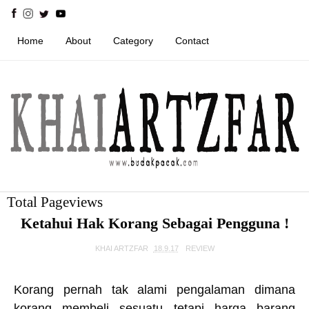
Home
About
Category
Contact
Total Pageviews
Ketahui Hak Korang Sebagai Pengguna !
KHAI ARTZFAR
18.9.17
REVIEW
Korang pernah tak alami pengalaman dimana
korang membeli sesuatu tetapi harga barang