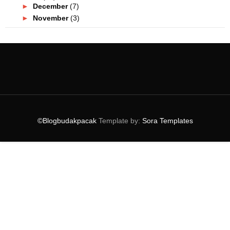
►
December
(7)
►
November
(3)
►
October
(6)
►
September
(5)
▼
August
(2)
realme 828 Fan Festival, Apa Yang Best?
Siapa Sangka Daging Ini Sebenarnya Dari Tumbuhan!
►
July
(3)
►
June
(1)
►
May
(4)
©Blogbudakpacak
Template by:
Sora Templates
►
March
(1)
►
February
(3)
►
January
(5)
►
2019
(54)
►
2018
(74)
►
2017
(151)
►
2016
(115)
►
2015
(117)
►
2014
(164)