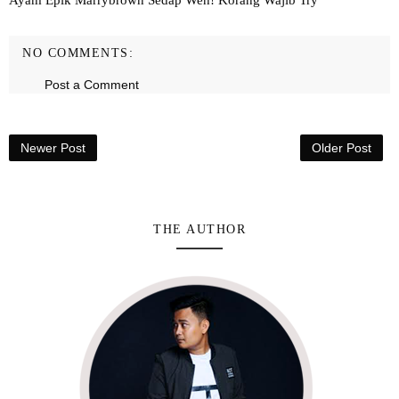
Ayam Epik Marrybrown Sedap Weh! Korang Wajib Try
NO COMMENTS:
Post a Comment
Newer Post
Older Post
THE AUTHOR