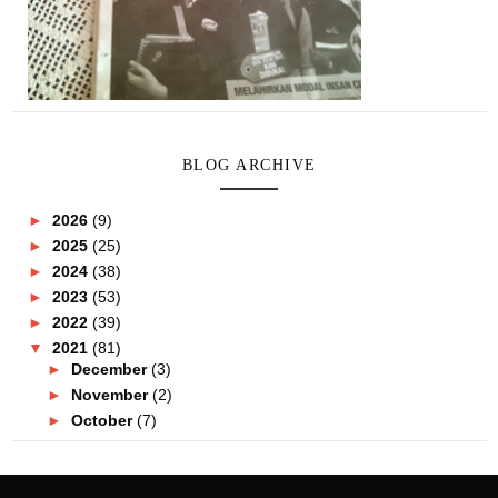
BLOG ARCHIVE
►
2026
(9)
►
2025
(25)
►
2024
(38)
►
2023
(53)
►
2022
(39)
▼
2021
(81)
►
December
(3)
►
November
(2)
►
October
(7)
►
September
(8)
►
August
(10)
►
July
(11)