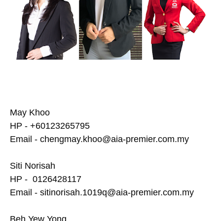
May Khoo
HP - +60123265795
Email - chengmay.khoo@aia-premier.com.my
Siti Norisah
HP - 0126428117
Email - sitinorisah.1019q@aia-premier.com.my
Beh Yew Yong