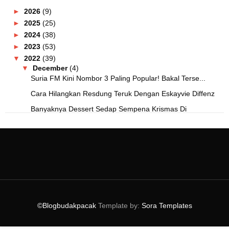
►
2026
(9)
►
2025
(25)
►
2024
(38)
►
2023
(53)
▼
2022
(39)
▼
December
(4)
Suria FM Kini Nombor 3 Paling Popular! Bakal Terse...
Cara Hilangkan Resdung Teruk Dengan Eskayvie Diffenz
Banyaknya Dessert Sedap Sempena Krismas Di
Pullman...
Menyesal Tak Ambil Insurans Dengan AIA - Stable Vi...
►
November
(4)
►
October
(4)
►
September
(1)
►
July
(2)
►
June
(3)
►
April
(11)
©Blogbudakpacak
Template by:
Sora Templates
►
March
(5)
►
February
(2)