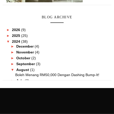
BLOG ARCHIVE
►
2026
(9)
►
2025
(25)
▼
2024
(38)
►
December
(4)
►
November
(4)
►
October
(2)
►
September
(3)
▼
August
(1)
Boleh Menang RM50,000 Dengan Dashing Bump-It!
►
July
(2)
►
June
(2)
►
May
(5)
►
April
(1)
►
March
(5)
►
February
(5)