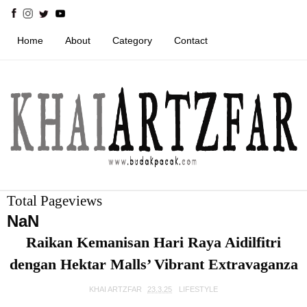
Home
About
Category
Contact
Total Pageviews
NaN
Raikan Kemanisan Hari Raya Aidilfitri
dengan Hektar Malls’ Vibrant Extravaganza
KHAI ARTZFAR
23.3.25
LIFESTYLE