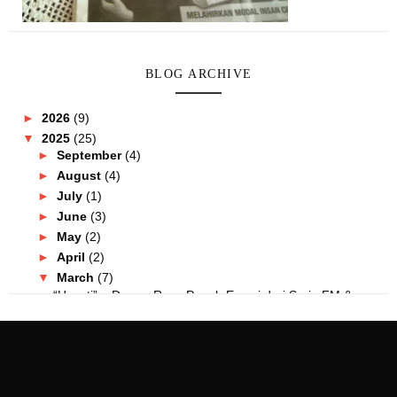
BLOG ARCHIVE
►
2026
(9)
▼
2025
(25)
►
September
(4)
►
August
(4)
►
July
(1)
►
June
(3)
►
May
(2)
►
April
(2)
▼
March
(7)
“Hayati” – Drama Raya Penuh Emosi dari Suria FM & ...
Siti Nur Atiqah Dan MRF Tampil Beri Kenyataan, Tid...
Raikan Kemanisan Hari Raya Aidilfitri dengan Hekta...
Huawei Raya Promotions