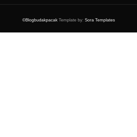
Larrie Pilih Miller Khan Sebagai Wajah Baharu Larr...
HUAWEI Mate XT And HUAWEI MatePad Pro 13.2 Now
In ...
©Blogbudakpacak
Template by:
Sora Templates
Marrybrown Bawa Kasih Ramadan dengan Agihan Bubur
...
►
February
(1)
►
January
(1)
►
2024
(38)
►
2023
(53)
►
2022
(39)
►
2021
(81)
►
2020
(40)
►
2019
(54)
►
2018
(74)
►
2017
(151)
►
2016
(115)
►
2015
(117)
►
2014
(164)
►
2013
(47)
►
2012
(69)