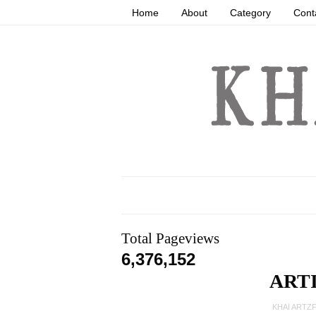
Home
About
Category
Cont
Total Pageviews
6,376,152
ART
KHAI ARTZ