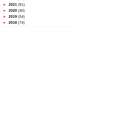
►
2021
(81)
►
2020
(40)
►
2019
(54)
►
2018
(74)
►
2017
(151)
►
2016
(115)
►
2015
(117)
►
2014
(164)
►
2013
(47)
►
2012
(69)
▼
2011
(152)
►
December
(3)
►
November
(4)
►
October
(8)
►
September
(7)
►
August
(12)
►
July
(19)
▼
June
(9)
AKU SEORANG GAY