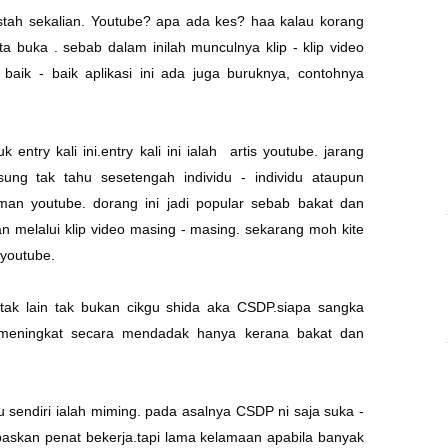
tah sekalian. Youtube? apa ada kes? haa kalau korang
ita buka . sebab dalam inilah munculnya klip - klip video
baik - baik aplikasi ini ada juga buruknya, contohnya
 entry kali ini.entry kali ini ialah artis youtube. jarang
sung tak tahu sesetengah individu - individu ataupun
man youtube. dorang ini jadi popular sebab bakat dan
kan melalui klip video masing - masing. sekarang moh kite
s youtube.
tak lain tak bukan
cikgu shida
aka
CSDP
.siapa sangka
i meningkat secara mendadak hanya kerana bakat dan
u sendiri ialah miming. pada asalnya
CSDP
ni saja suka -
paskan penat bekerja.tapi lama kelamaan apabila banyak