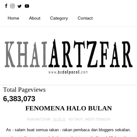
Home
About
Category
Contact
Total Pageviews
6,383,073
FENOMENA HALO BULAN
KHAI ARTZFAR
10.10.11
KO TAU?
,
MESTI TENGOK
As - salam buat semua rakan - rakan pembaca dan bloggers sekalian.