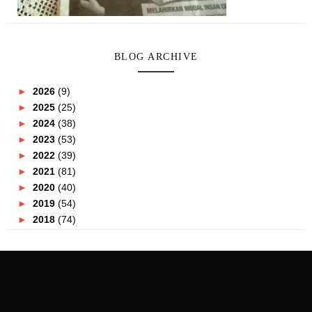
BLOG ARCHIVE
►
2026
(9)
►
2025
(25)
►
2024
(38)
►
2023
(53)
►
2022
(39)
►
2021
(81)
►
2020
(40)
►
2019
(54)
►
2018
(74)
►
2017
(151)
►
2016
(115)
►
2015
(117)
►
2014
(164)
►
2013
(47)