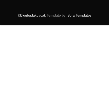
►
2012
(69)
▼
2011
(152)
►
December
(3)
©Blogbudakpacak
Template by:
Sora Templates
►
November
(4)
▼
October
(8)
[UPDATE] TERIMA KASIH KEPADA YANG JOIN SEGMEN
: BO...
SEGMEN - BOY VS GIRL
MARCO SIMONCELLI MAUT DALAM PERLUMBAAN
MOTO GP SEPANG
KPTM BAKAL MENJADI KOLEJ UNIVERSITI
KINI KEMBALI
FENOMENA HALO BULAN
LAGU NSYNC MEMPUNYAI MAKSUD ILLUMINATI?
WORDLESS WEDNESDAY
►
September
(7)
►
August
(12)
►
July
(19)
►
June
(9)