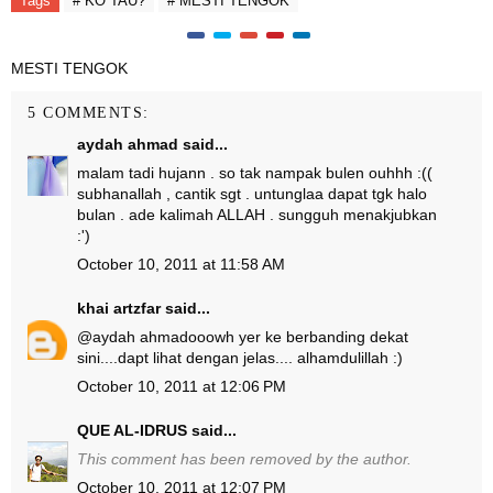
Tags
# KO TAU?
# MESTI TENGOK
MESTI TENGOK
5 COMMENTS:
aydah ahmad
said...
malam tadi hujann . so tak nampak bulen ouhhh :((
subhanallah , cantik sgt . untunglaa dapat tgk halo
bulan . ade kalimah ALLAH . sungguh menakjubkan
:')
October 10, 2011 at 11:58 AM
khai artzfar
said...
@
aydah ahmad
ooowh yer ke berbanding dekat
sini....dapt lihat dengan jelas.... alhamdulillah :)
October 10, 2011 at 12:06 PM
QUE AL-IDRUS
said...
This comment has been removed by the author.
October 10, 2011 at 12:07 PM