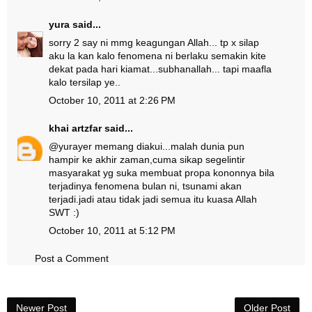
yura
said...
sorry 2 say ni mmg keagungan Allah... tp x silap
aku la kan kalo fenomena ni berlaku semakin kite
dekat pada hari kiamat...subhanallah... tapi maafla
kalo tersilap ye..
October 10, 2011 at 2:26 PM
khai artzfar
said...
@
yura
yer memang diakui...malah dunia pun
hampir ke akhir zaman,cuma sikap segelintir
masyarakat yg suka membuat propa kononnya bila
terjadinya fenomena bulan ni, tsunami akan
terjadi.jadi atau tidak jadi semua itu kuasa Allah
SWT :)
October 10, 2011 at 5:12 PM
Post a Comment
Newer Post
Older Post