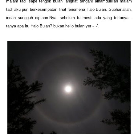
malam tadi sape tengok bulan ,angkat tangan! alhamdulillah malam
tadi aku pun berkesempatan lihat fenomena Halo Bulan. Subhanallah,
indah sungguh ciptaan-Nya. sebelum tu mesti ada yang tertanya -
tanya apa itu Halo Bulan? bukan hello bulan yer -_-'.