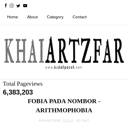
Home
About
Category
Contact
Total Pageviews
6,383,203
FOBIA PADA NOMBOR -
ARITHMOPHOBIA
KHAI ARTZFAR
12.5.12
KO TAU?