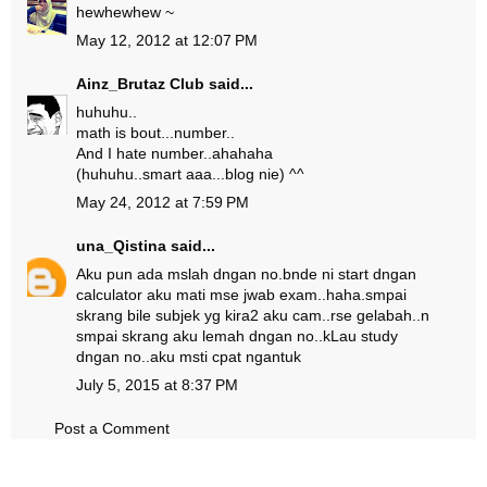
hewhewhew ~
May 12, 2012 at 12:07 PM
Ainz_Brutaz Club
said...
huhuhu..
math is bout...number..
And I hate number..ahahaha
(huhuhu..smart aaa...blog nie) ^^
May 24, 2012 at 7:59 PM
una_Qistina
said...
Aku pun ada mslah dngan no.bnde ni start dngan
calculator aku mati mse jwab exam..haha.smpai
skrang bile subjek yg kira2 aku cam..rse gelabah..n
smpai skrang aku lemah dngan no..kLau study
dngan no..aku msti cpat ngantuk
July 5, 2015 at 8:37 PM
Post a Comment