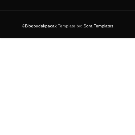
►
2013
(47)
▼
2012
(69)
►
December
(1)
►
November
(8)
©Blogbudakpacak
Template by:
Sora Templates
►
October
(6)
►
September
(5)
►
August
(1)
►
July
(8)
►
June
(2)
▼
May
(9)
WORDLESS WEDNESDAY
END OF SEMESTER
WORDLESS WEDNESDAY
EDWARD MARTIN JESUS HIDUP ATAU MATI ?
FOBIA PADA NOMBOR - ARITHMOPHOBIA
LIRIK LAGU ANOTHER WORLD - ONE DIRECTION
WORDLESS WEDNESDAY
SEMAKAN KEPUTUSAN UPU