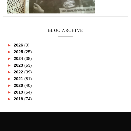
BLOG ARCHIVE
►
2026
(9)
►
2025
(25)
►
2024
(38)
►
2023
(53)
►
2022
(39)
►
2021
(81)
►
2020
(40)
►
2019
(54)
►
2018
(74)
►
2017
(151)
►
2016
(115)
►
2015
(117)
►
2014
(164)