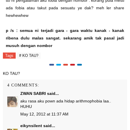
so ni pengalaman aku fobia dengan nombor . korang pula mesti
ada fobia atau takut pada sesuatu ye dak? meh ler share
hewhewhew
p /s : semua ni terjadi gara - gara waktu kanak - kanak
ribena dulu malas sangat. sekarang amik tak pasal jadi
musuh dengan nombor
Tags
# KO TAU?
KO TAU?
4 COMMENTS:
ZWAN SABRI
said...
aku rasa aku pown ada hidap arithmophobia laa..
HUHU
May 12, 2012 at 11:37 AM
eikynsilent
said...