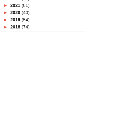
►
2021
(81)
►
2020
(40)
►
2019
(54)
►
2018
(74)
►
2017
(151)
►
2016
(115)
►
2015
(117)
►
2014
(164)
►
2013
(47)
▼
2012
(69)
►
December
(1)
►
November
(8)
▼
October
(6)
LIRIK LAGU LIVE WHILE WE'RE
YOUNG - ONE DIRECTION
PERCUTIAN KE SABAH PART 3
SIAPA TAHU CINCIN INI ?
KENANGAN DI ASRAMA
LELAKI ! SILA BERJAGA - JAGA