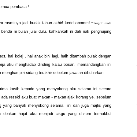
 semua pembaca !
cara rasminya jadi budak tahun akhir! kedebabomm!
*blerghh motif
 benda ni bulan julai dulu. kahkahkah ni dah nak penghujung
t, hal kolej , hal anak bini lagi. haih ditambah pulak dengan
rja aku menghadap dinding kalau bosan. memandangkan ini
n menghampiri sidang terakhir sebelum jawatan dibubarkan .
rima kasih kepada yang menyokong aku selama ini secara
au ada rezeki aku buat makan - makan ajak korang ye. sebelum
g yang banyak menyokong selama ini dan juga majlis yang
an doakan hajat aku menjadi cikgu yang ohsem termakbul