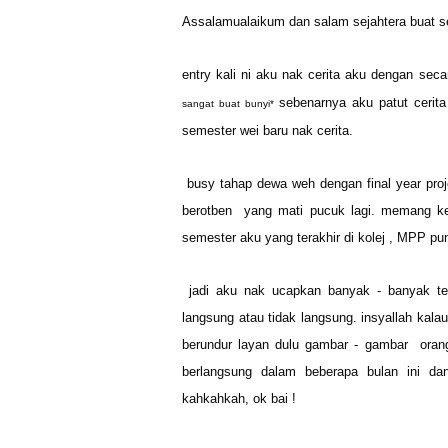
Assalamualaikum dan salam sejahtera buat
entry kali ni aku nak cerita aku dengan se
sebenarnya aku patut cerita
sangat buat bunyi*
semester wei baru nak cerita.
busy tahap dewa weh dengan final year projec
berotben yang mati pucuk lagi. memang ke
semester aku yang terakhir di kolej , MPP pu
jadi aku nak ucapkan banyak - banyak te
langsung atau tidak langsung. insyallah kal
berundur layan dulu gambar - gambar oran
berlangsung dalam beberapa bulan ini d
kahkahkah, ok bai !