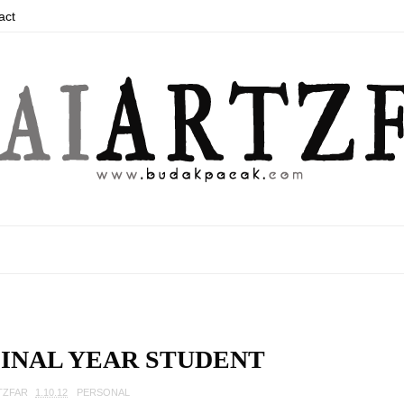
act
FINAL YEAR STUDENT
TZFAR
1.10.12
PERSONAL