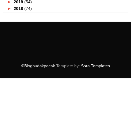
►
2019
(54)
►
2018
(74)
►
2017
(151)
►
2016
(115)
►
2015
(117)
►
2014
(164)
►
2013
(47)
▼
2012
(69)
►
December
(1)
►
November
(8)
©Blogbudakpacak
Template by:
Sora Templates
▼
October
(6)
LIRIK LAGU LIVE WHILE WE'RE YOUNG - ONE
DIRECTION
PERCUTIAN KE SABAH PART 3
SIAPA TAHU CINCIN INI ?
KENANGAN DI ASRAMA
LELAKI ! SILA BERJAGA - JAGA APABILA MASUK
TANDAS ...
OFFICIALLY FINAL YEAR STUDENT