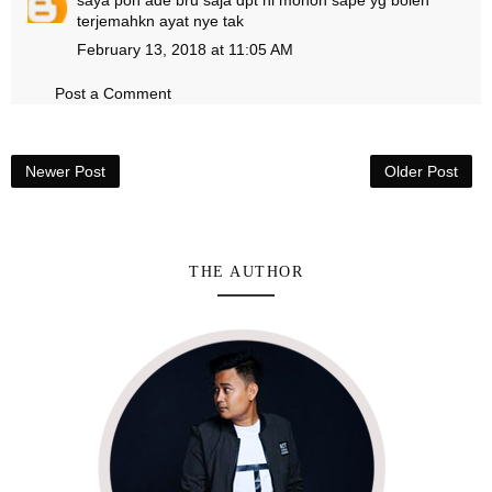
saya pon ade bru saja dpt ni mohon sape yg boleh
terjemahkn ayat nye tak
February 13, 2018 at 11:05 AM
Post a Comment
Newer Post
Older Post
THE AUTHOR