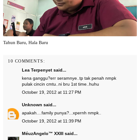
Tahun Baru, Hala Baru
10 COMMENTS:
Lea Terpenyet
said...
kena ganggu?err seramnye..tp tak penah nmpk
pulak cincin cmtu..ni bru 1st time..huhu
October 19, 2012 at 11:27 PM
Unknown
said...
apakah....family punya?...xpernh nmpk..
October 19, 2012 at 11:39 PM
MéuzAngelo™ XXIII
said...