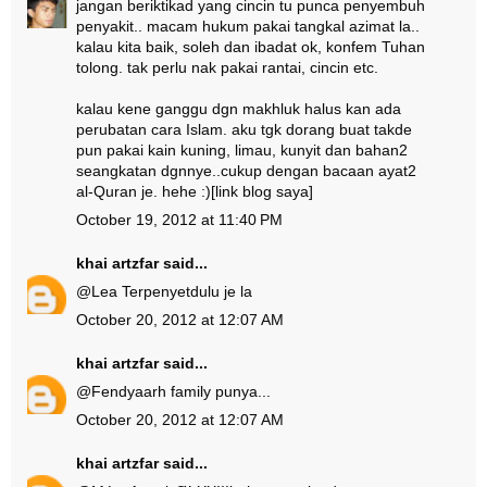
jangan beriktikad yang cincin tu punca penyembuh
penyakit.. macam hukum pakai tangkal azimat la..
kalau kita baik, soleh dan ibadat ok, konfem Tuhan
tolong. tak perlu nak pakai rantai, cincin etc.
kalau kene ganggu dgn makhluk halus kan ada
perubatan cara Islam. aku tgk dorang buat takde
pun pakai kain kuning, limau, kunyit dan bahan2
seangkatan dgnnye..cukup dengan bacaan ayat2
al-Quran je. hehe :)
[link blog saya]
October 19, 2012 at 11:40 PM
khai artzfar
said...
@
Lea Terpenyet
dulu je la
October 20, 2012 at 12:07 AM
khai artzfar
said...
@
Fendy
aarh family punya...
October 20, 2012 at 12:07 AM
khai artzfar
said...