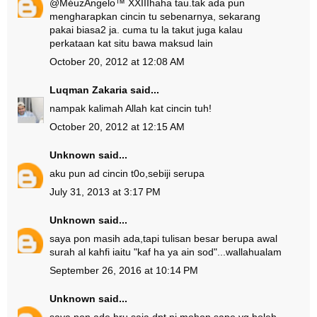
@
MéuzAngelo™ XXIII
haha tau.tak ada pun
mengharapkan cincin tu sebenarnya, sekarang
pakai biasa2 ja. cuma tu la takut juga kalau
perkataan kat situ bawa maksud lain
October 20, 2012 at 12:08 AM
Luqman Zakaria
said...
nampak kalimah Allah kat cincin tuh!
October 20, 2012 at 12:15 AM
Unknown
said...
aku pun ad cincin t0o,sebiji serupa
July 31, 2013 at 3:17 PM
Unknown
said...
saya pon masih ada,tapi tulisan besar berupa awal
surah al kahfi iaitu "kaf ha ya ain sod"...wallahualam
September 26, 2016 at 10:14 PM
Unknown
said...