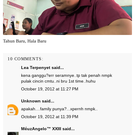
Tahun Baru, Hala Baru
10 COMMENTS:
Lea Terpenyet
said...
kena ganggu?err seramnye..tp tak penah nmpk
pulak cincin cmtu..ni bru 1st time..huhu
October 19, 2012 at 11:27 PM
Unknown
said...
apakah....family punya?...xpernh nmpk..
October 19, 2012 at 11:39 PM
MéuzAngelo™ XXIII
said...