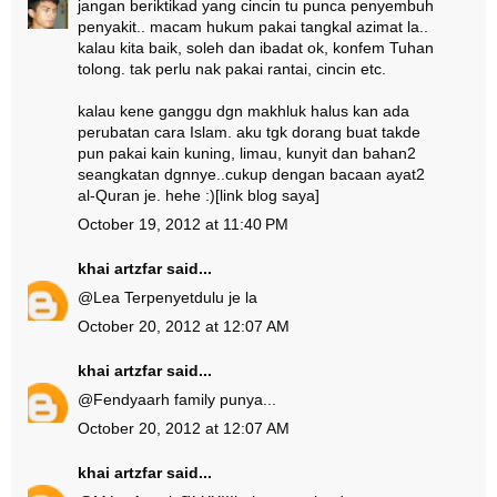
jangan beriktikad yang cincin tu punca penyembuh
penyakit.. macam hukum pakai tangkal azimat la..
kalau kita baik, soleh dan ibadat ok, konfem Tuhan
tolong. tak perlu nak pakai rantai, cincin etc.
kalau kene ganggu dgn makhluk halus kan ada
perubatan cara Islam. aku tgk dorang buat takde
pun pakai kain kuning, limau, kunyit dan bahan2
seangkatan dgnnye..cukup dengan bacaan ayat2
al-Quran je. hehe :)
[link blog saya]
October 19, 2012 at 11:40 PM
khai artzfar
said...
@
Lea Terpenyet
dulu je la
October 20, 2012 at 12:07 AM
khai artzfar
said...
@
Fendy
aarh family punya...
October 20, 2012 at 12:07 AM
khai artzfar
said...