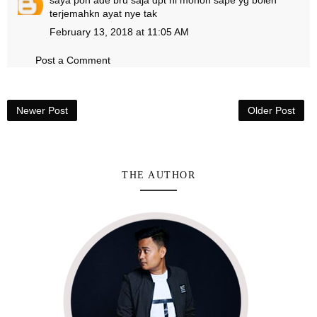
saya pon ade bru saja dpt ni mohon sape yg boleh
terjemahkn ayat nye tak
February 13, 2018 at 11:05 AM
Post a Comment
Newer Post
Older Post
THE AUTHOR