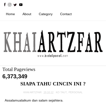
Home
About
Category
Contact
Total Pageviews
6,373,349
SIAPA TAHU CINCIN INI ?
KHAI ARTZFAR
19.10.12
KO TAU?
,
PERSONAL
Assalamualaikum dan salam sejahtera.