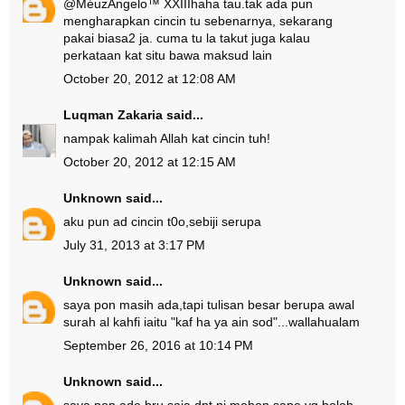
@
MéuzAngelo™ XXIII
haha tau.tak ada pun
mengharapkan cincin tu sebenarnya, sekarang
pakai biasa2 ja. cuma tu la takut juga kalau
perkataan kat situ bawa maksud lain
October 20, 2012 at 12:08 AM
Luqman Zakaria
said...
nampak kalimah Allah kat cincin tuh!
October 20, 2012 at 12:15 AM
Unknown
said...
aku pun ad cincin t0o,sebiji serupa
July 31, 2013 at 3:17 PM
Unknown
said...
saya pon masih ada,tapi tulisan besar berupa awal
surah al kahfi iaitu "kaf ha ya ain sod"...wallahualam
September 26, 2016 at 10:14 PM
Unknown
said...