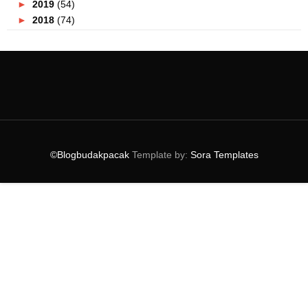
►
2019
(54)
►
2018
(74)
►
2017
(151)
►
2016
(115)
►
2015
(117)
►
2014
(164)
►
2013
(47)
▼
2012
(69)
►
December
(1)
►
November
(8)
©Blogbudakpacak
Template by:
Sora Templates
▼
October
(6)
LIRIK LAGU LIVE WHILE WE'RE YOUNG - ONE
DIRECTION
PERCUTIAN KE SABAH PART 3
SIAPA TAHU CINCIN INI ?
KENANGAN DI ASRAMA
LELAKI ! SILA BERJAGA - JAGA APABILA MASUK
TANDAS ...
OFFICIALLY FINAL YEAR STUDENT