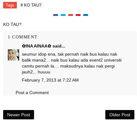
Tags
# KO TAU?
KO TAU?
1 COMMENT:
✿INA AINAA✿
said...
seumur idop ena, tak pernah naik bus kalau nak
balik mana2... naik bus kalau ada event2 universiti
camtu pernah la.... maksudnya kalau nak pergi
jauh2,.. huuuu
February 7, 2013 at 7:22 AM
Post a Comment
Newer Post
Older Post