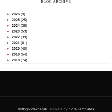
BLOG ARCHIVE
►
2026
(9)
►
2025
(25)
►
2024
(38)
►
2023
(53)
►
2022
(39)
►
2021
(81)
►
2020
(40)
►
2019
(54)
►
2018
(74)
►
2017
(151)
►
2016
(115)
►
2015
(117)
►
2014
(164)
▼
2013
(47)
►
December
(8)
►
November
(5)
►
October
(3)
©Blogbudakpacak
Template by:
Sora Templates
►
September
(4)