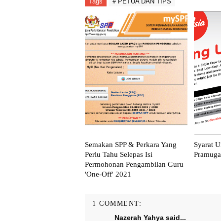
Tags
# PETUA DAN TIPS
Semakan SPP & Perkara Yang
Syarat U
Perlu Tahu Selepas Isi
Pramuga
Permohonan Pengambilan Guru
'One-Off' 2021
1 COMMENT:
Nazerah Yahya
said...