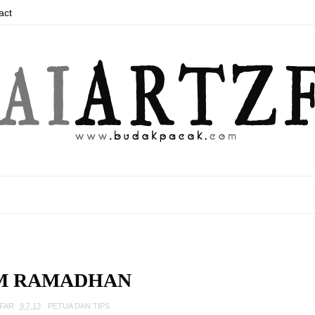
act
M RAMADHAN
ZFAR
9.7.13
PETUA DAN TIPS