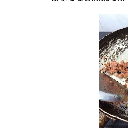
best tapi memandangkan dekat rumah ni ada