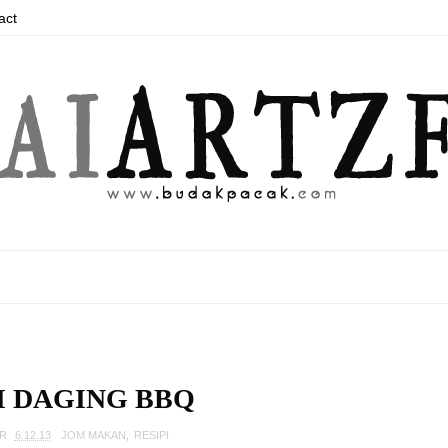
act
I DAGING BBQ
AR
6.12.13
JOM MAKAN
,
RESIPI