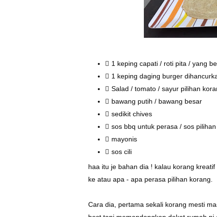
1 keping capati / roti pita / yang 
1 keping daging burger dihancurka
Salad / tomato / sayur pilihan kor
bawang putih / bawang besar
sedikit chives
sos bbq untuk perasa / sos piliha
mayonis
sos cili
haa itu je bahan dia ! kalau korang kreat
ke atau apa - apa perasa pilihan korang.
Cara dia, pertama sekali korang mesti mas