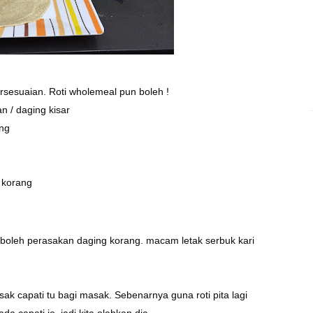
bersesuaian. Roti wholemeal pun boleh !
n / daging kisar
ang
n korang
if boleh perasakan daging korang. macam letak serbuk kari
ak capati tu bagi masak. Sebenarnya guna roti pita lagi