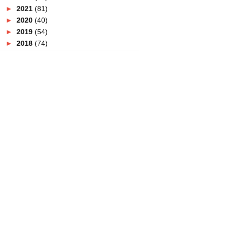
►
2021
(81)
►
2020
(40)
►
2019
(54)
►
2018
(74)
►
2017
(151)
►
2016
(115)
►
2015
(117)
►
2014
(164)
▼
2013
(47)
▼
December
(8)
TEMPAT MENARIK DI KUALA
TERENGGANU
TEMPAT - TEMPAT MENARIK DI
PULAU PINANG
VISIT MALAYSIA YEAR 2014
COUNTDOWN CARNIVAL
HOTEL MURAH DI KUALA
TERENGGANU
HOTEL APARTMENT MURAH DI
KUALA TERENGGANU