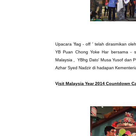
Upacara 'flag - off ' telah dirasmikan o
YB Puan Chong Yoke Har bersama - s
Malaysia , YBhg Dato' Musa Yusof dan P
Azhar Syed Nadzir di hadapan Kementer
V
isit Malaysia Year 2014 Countdown C