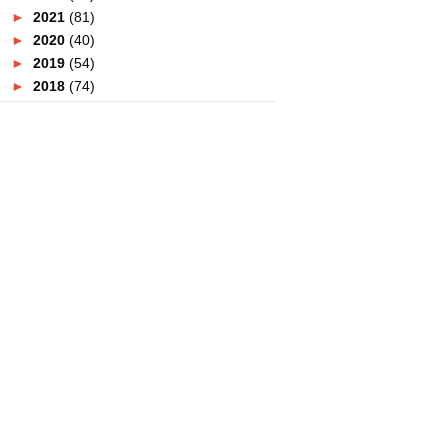
►
2021
(81)
►
2020
(40)
►
2019
(54)
►
2018
(74)
►
2017
(151)
►
2016
(115)
►
2015
(117)
►
2014
(164)
▼
2013
(47)
▼
December
(8)
TEMPAT MENARIK DI KUALA
TERENGGANU
TEMPAT - TEMPAT MENARIK DI
PULAU PINANG
VISIT MALAYSIA YEAR 2014
COUNTDOWN CARNIVAL
HOTEL MURAH DI KUALA
TERENGGANU
HOTEL APARTMENT MURAH DI
KUALA TERENGGANU