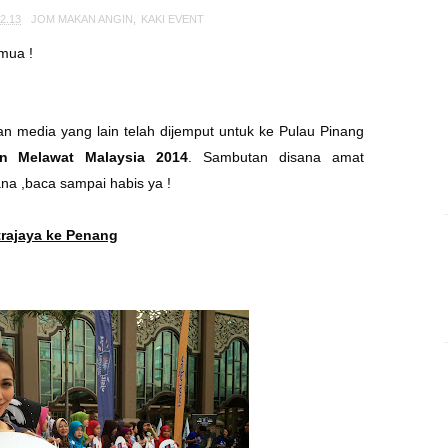
2.13
JOM MAKAN ANGIN
,
KAKI EVENT
emua !
an media yang lain telah dijemput untuk ke Pulau Pinang
 Melawat Malaysia
2014
. Sambutan disana amat
na ,baca sampai habis ya !
rajaya ke Penang