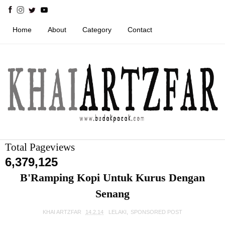
Home
About
Category
Contact
Total Pageviews
6,379,125
B'Ramping Kopi Untuk Kurus Dengan
Senang
KHAI ARTZFAR
14.2.14
LELAKI
,
SPONSORED POST