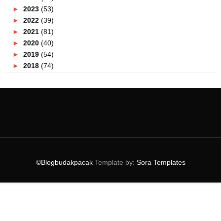
►
2023
(53)
►
2022
(39)
►
2021
(81)
►
2020
(40)
►
2019
(54)
►
2018
(74)
►
2017
(151)
►
2016
(115)
►
2015
(117)
▼
2014
(164)
►
December
(7)
►
November
(7)
►
October
(21)
►
September
(14)
©Blogbudakpacak
Template by:
Sora Templates
►
August
(10)
►
July
(9)
►
June
(16)
►
May
(14)
►
April
(18)