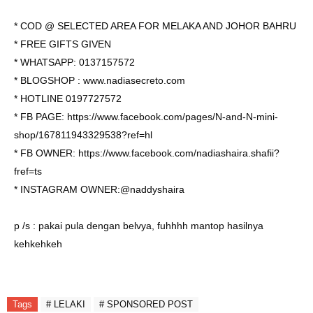
* COD @ SELECTED AREA FOR MELAKA AND JOHOR BAHRU
* FREE GIFTS GIVEN
* WHATSAPP: 0137157572
* BLOGSHOP :
www.nadiasecreto.com
* HOTLINE 0197727572
* FB PAGE:
https://www.facebook.com/pages/N-and-N-mini-
shop/167811943329538?ref=hl
* FB OWNER:
https://www.facebook.com/nadiashaira.shafii?
fref=ts
* INSTAGRAM OWNER:@naddyshaira
p /s : pakai pula dengan belvya, fuhhhh mantop hasilnya
kehkehkeh
Tags
# LELAKI
# SPONSORED POST