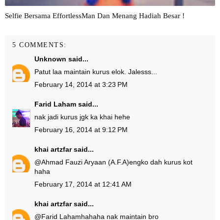
Selfie Bersama EffortlessMan Dan Menang Hadiah Besar !
5 COMMENTS:
Unknown
said...
Patut laa maintain kurus elok. Jalesss...
February 14, 2014 at 3:23 PM
Farid Laham
said...
nak jadi kurus jgk ka khai hehe
February 16, 2014 at 9:12 PM
khai artzfar
said...
@
Ahmad Fauzi Aryaan (A.F.A)
engko dah kurus kot
haha
February 17, 2014 at 12:41 AM
khai artzfar
said...
@
Farid Laham
hahaha nak maintain bro