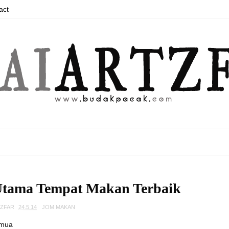
act
Utama Tempat Makan Terbaik
TZFAR
24.5.14
JOM MAKAN
semua