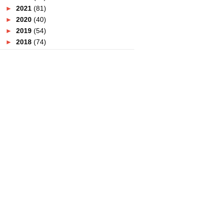
►
2021
(81)
►
2020
(40)
►
2019
(54)
►
2018
(74)
►
2017
(151)
►
2016
(115)
►
2015
(117)
▼
2014
(164)
►
December
(7)
►
November
(7)
►
October
(21)
►
September
(14)
►
August
(10)
►
July
(9)
►
June
(16)
▼
May
(14)
Kembara Berakit Sungai Pahang
2014 Meriah
Perbandingan SJ 4000 dan Go
Pro