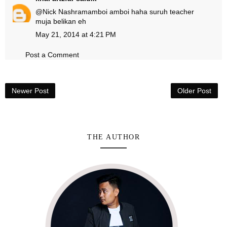
@
Nick Nashram
amboi amboi haha suruh teacher
muja belikan eh
May 21, 2014 at 4:21 PM
Post a Comment
Newer Post
Older Post
THE AUTHOR