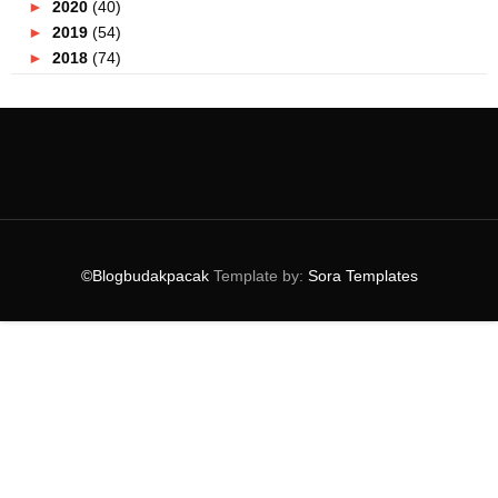
►
2020
(40)
►
2019
(54)
►
2018
(74)
►
2017
(151)
►
2016
(115)
►
2015
(117)
▼
2014
(164)
►
December
(7)
►
November
(7)
►
October
(21)
►
September
(14)
©Blogbudakpacak
Template by:
Sora Templates
►
August
(10)
►
July
(9)
►
June
(16)
▼
May
(14)
Kembara Berakit Sungai Pahang 2014 Meriah
Perbandingan SJ 4000 dan Go Pro
Kempen ' Say Yes To Watsons Brand '
Petronas Kongsi Warisan Kaamatan dan Gawai