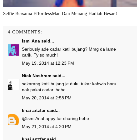
Selfie Bersama EffortlessMan Dan Menang Hadiah Besar !
4 COMMENTS:
Ismi Ana
said...
Seriously ade cadar katil bujang? Mmg da lame
carik. Ty so much!
May 19, 2014 at 12:23 PM
Nick Nashram
said...
sekarang katil bujang je dulu..tukar kahwin baru
nak pakai cadar..haha
May 20, 2014 at 2:58 PM
khai artzfar
said...
@
Ismi Ana
happy for sharing hehe
May 21, 2014 at 4:20 PM
khai artzfar
said...