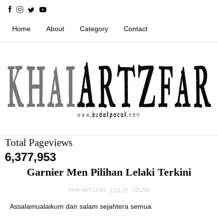
Home
About
Category
Contact
Total Pageviews
6,377,953
Garnier Men Pilihan Lelaki Terkini
KHAI ARTZFAR
13.6.14
LELAKI
Assalamualaikum dan salam sejahtera semua