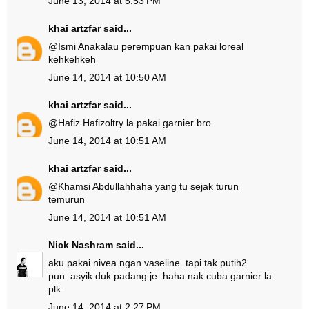
June 13, 2014 at 5:53 PM
khai artzfar
said...
@
Ismi Ana
kalau perempuan kan pakai loreal
kehkehkeh
June 14, 2014 at 10:50 AM
khai artzfar
said...
@
Hafiz Hafizol
try la pakai garnier bro
June 14, 2014 at 10:51 AM
khai artzfar
said...
@
Khamsi Abdullah
haha yang tu sejak turun
temurun
June 14, 2014 at 10:51 AM
Nick Nashram
said...
aku pakai nivea ngan vaseline..tapi tak putih2
pun..asyik duk padang je..haha.nak cuba garnier la
plk.
June 14, 2014 at 2:27 PM