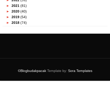
►
2021
(81)
►
2020
(40)
►
2019
(54)
►
2018
(74)
►
2017
(151)
►
2016
(115)
►
2015
(117)
▼
2014
(164)
►
December
(7)
►
November
(7)
►
October
(21)
►
September
(14)
©Blogbudakpacak
Template by:
Sora Templates
►
August
(10)
►
July
(9)
▼
June
(16)
Astro On The Go Pilihan Pelajar Terkini
Koleksi Musim Panas XES 2014
Tangy Crunch Menu Terbaru Di KFC