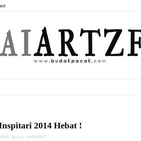
act
nspitari 2014 Hebat !
TZFAR
23.9.14
KAKI EVENT