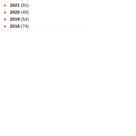
►
2021
(81)
►
2020
(40)
►
2019
(54)
►
2018
(74)
►
2017
(151)
►
2016
(115)
►
2015
(117)
▼
2014
(164)
►
December
(7)
►
November
(7)
►
October
(21)
▼
September
(14)
TS Day Out : Escape Room
Miss XES Elegant 2014/2015 :
Duta XES Terbaru
Elite Edgy EFX Contest
Putrajaya Diselubungi Magik !
Malam Gala Inspitari 2014 Hebat
!