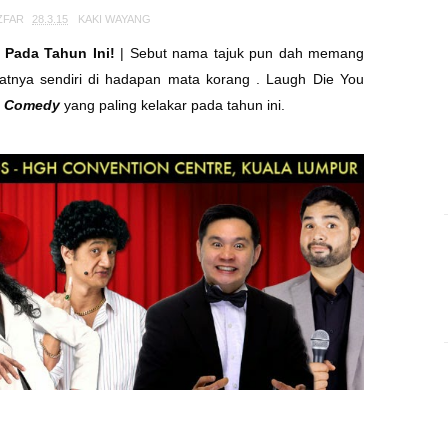
ZFAR
28.3.15
KAKI WAYANG
r Pada Tahun Ini!
| Sebut nama tajuk pun dah memang
ihatnya sendiri di hadapan mata korang . Laugh Die You
p Comedy
yang paling kelakar pada tahun ini.