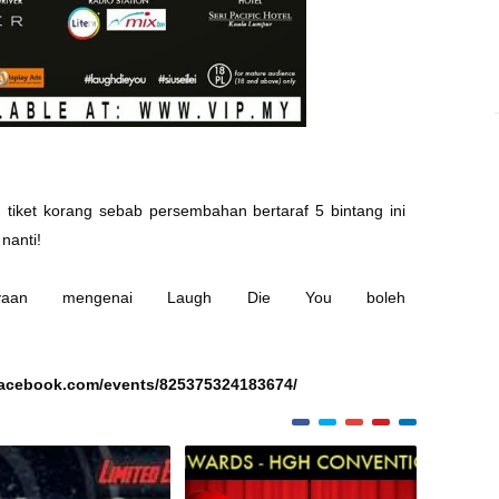
 tiket korang sebab persembahan bertaraf 5 bintang ini
 nanti
!
nyaan mengenai Laugh Die You boleh
facebook.com/events/825375324183674/