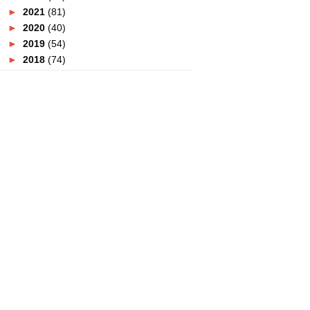
►
2021
(81)
►
2020
(40)
►
2019
(54)
►
2018
(74)
►
2017
(151)
►
2016
(115)
▼
2015
(117)
►
December
(10)
►
November
(9)
►
October
(3)
►
September
(5)
►
August
(9)
►
July
(10)
►
June
(14)
►
May
(19)
►
April
(13)
▼
March
(8)
Perlu Ke Jaga Kebersihan Diri
Ketika Melancong?
Laugh Die You | Stand Up