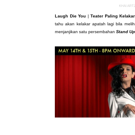
KHAI ART
Laugh Die You
|
Teater Paling Kelaka
tahu akan kelakar apatah lagi bila mel
menjanjikan satu persembahan
Stand U