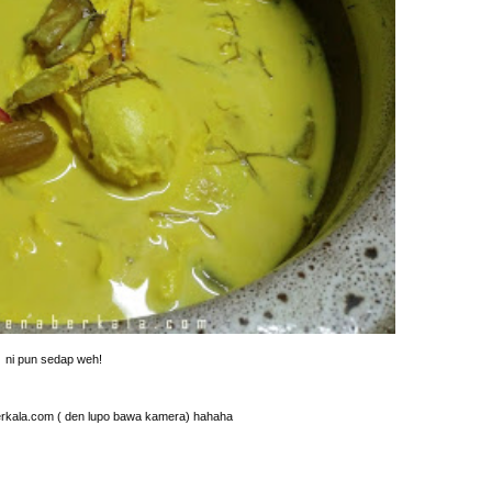
ni pun sedap weh!
erkala.com ( den lupo bawa kamera) hahaha