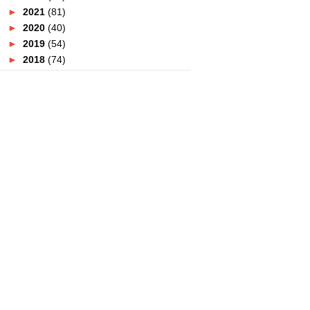
►
2021
(81)
►
2020
(40)
►
2019
(54)
►
2018
(74)
►
2017
(151)
▼
2016
(115)
►
December
(15)
►
November
(7)
►
October
(12)
►
September
(13)
►
August
(11)
►
July
(7)
►
June
(19)
▼
May
(7)
Buffet Ramadhan Murah Di Shah
Alam
1001 Traditional Feast At Latest
Recipe Le Meridien
Tempat Berbuka Puasa Yang
Best Di Seremban