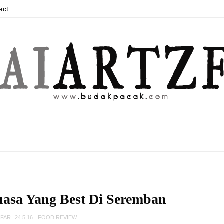
act
asa Yang Best Di Seremban
ZFAR
24.5.16
FOOD REVIEW