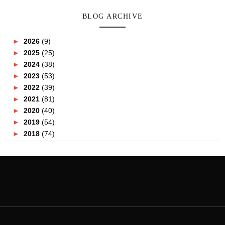
BLOG ARCHIVE
►
2026
(9)
►
2025
(25)
►
2024
(38)
►
2023
(53)
►
2022
(39)
►
2021
(81)
►
2020
(40)
►
2019
(54)
►
2018
(74)
▼
2017
(151)
►
December
(2)
►
November
(5)
►
October
(8)
►
September
(5)
►
August
(10)
►
July
(8)
►
June
(19)