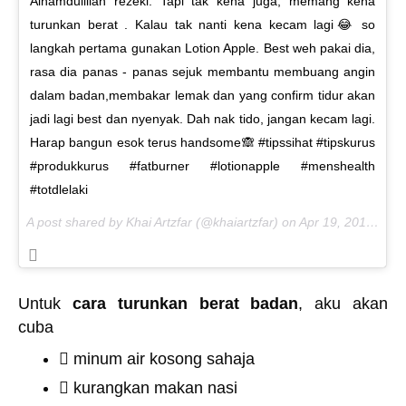
Alhamdulillah rezeki. Tapi tak kena juga, memang kena
turunkan berat . Kalau tak nanti kena kecam lagi😂 so
langkah pertama gunakan Lotion Apple. Best weh pakai dia,
rasa dia panas - panas sejuk membantu membuang angin
dalam badan,membakar lemak dan yang confirm tidur akan
jadi lagi best dan nyenyak. Dah nak tido, jangan kecam lagi.
Harap bangun esok terus handsome🙈 #tipssihat #tipskurus
#produkkurus #fatburner #lotionapple #menshealth
#totdlelaki
A post shared by Khai Artzfar (@khaiartzfar) on
Apr 19, 2017 at 9:51am PDT
Untuk
cara turunkan berat badan
, aku akan
cuba
minum air kosong sahaja
kurangkan makan nasi