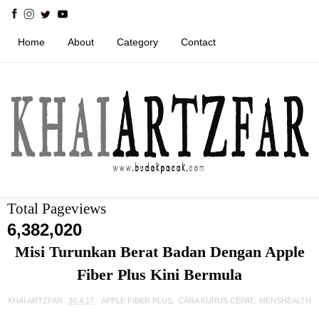
Home
About
Category
Contact
Total Pageviews
6,382,020
Misi Turunkan Berat Badan Dengan Apple
Fiber Plus Kini Bermula
KHAI ARTZFAR
30.4.17
APPLE FIBER PLUS
,
CARA KURUS CEPAT
,
MENSHEALTH