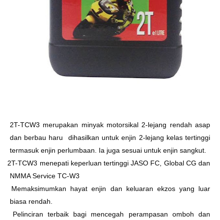
Ø
2T-TCW3 merupakan minyak motorsikal 2-lejang rendah asap
dan berbau haru dihasilkan untuk enjin 2-lejang kelas tertinggi
termasuk enjin perlumbaan. Ia juga sesuai untuk enjin sangkut.
Ø
2T-TCW3 menepati keperluan tertinggi JASO FC, Global CG dan
NMMA Service TC-W3
Ø
Memaksimumkan hayat enjin dan keluaran ekzos yang luar
biasa rendah.
Ø
Pelinciran terbaik bagi mencegah perampasan omboh dan