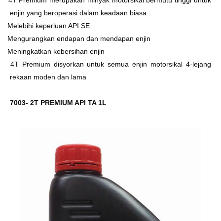
Ø
4T Premium merupakan minyak motorsikal bermutu tinggi untuk
enjin yang beroperasi dalam keadaan biasa.
Ø
Melebihi keperluan API SE
Ø
Mengurangkan endapan dan mendapan enjin
Ø
Meningkatkan kebersihan enjin
Ø
4T Premium disyorkan untuk semua enjin motorsikal 4-lejang
rekaan moden dan lama
7003- 2T PREMIUM API TA 1L