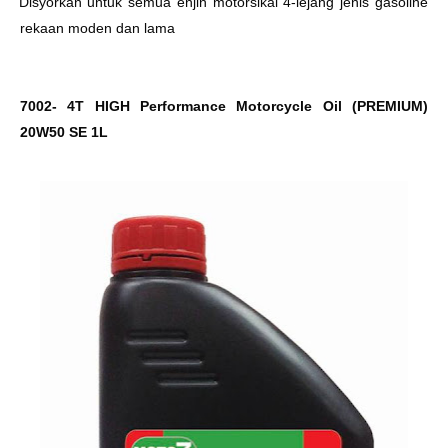
Ø
Disyorkan untuk semua enjin motorsikal 4-lejang jenis gasoline
rekaan moden dan lama
7002- 4T HIGH Performance Motorcycle Oil (PREMIUM)
20W50 SE 1L