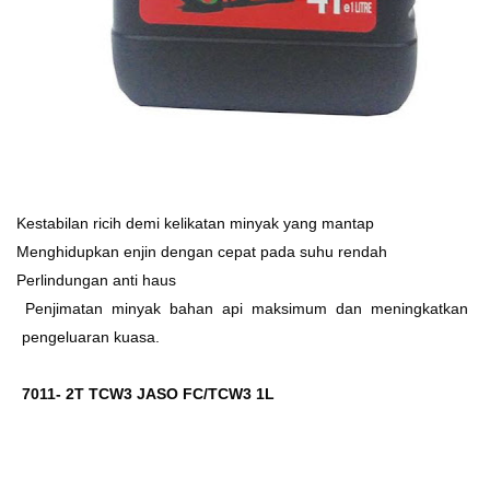
Ø
Kestabilan ricih demi kelikatan minyak yang mantap
Ø
Menghidupkan enjin dengan cepat pada suhu rendah
Ø
Perlindungan anti haus
Ø
Penjimatan minyak bahan api maksimum dan meningkatkan
pengeluaran kuasa.
7011- 2T TCW3 JASO FC/TCW3 1L