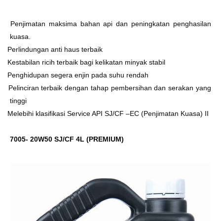
Ø
Penjimatan maksima bahan api dan peningkatan penghasilan
kuasa.
Ø
Perlindungan anti haus terbaik
Ø
Kestabilan ricih terbaik bagi kelikatan minyak stabil
Ø
Penghidupan segera enjin pada suhu rendah
Ø
Pelinciran terbaik dengan tahap pembersihan dan serakan yang
tinggi
Ø
Melebihi klasifikasi Service API SJ/CF –EC (Penjimatan Kuasa) II
7005- 20W50 SJ/CF 4L (PREMIUM)