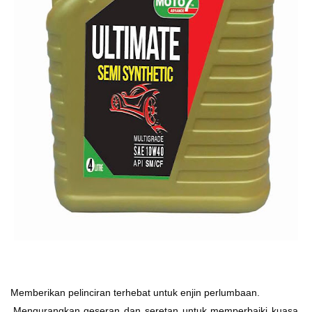
Ø
Memberikan pelinciran terhebat untuk enjin perlumbaan.
Ø
Mengurangkan geseran dan seretan untuk memperbaiki kuasa