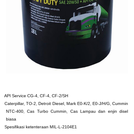
Ø
API Service CG-4, CF-4, CF-2/SH
Ø
Caterpillar, TO-2, Detroit Diesel, Mark E0-K/2, E0-J/H/G, Cummin
NTC-400, Cas Turbo Cummin, Cas Lampau dan enjin disel
biasa
Ø
Spesifikasi ketenteraan MIL-L-2104E1