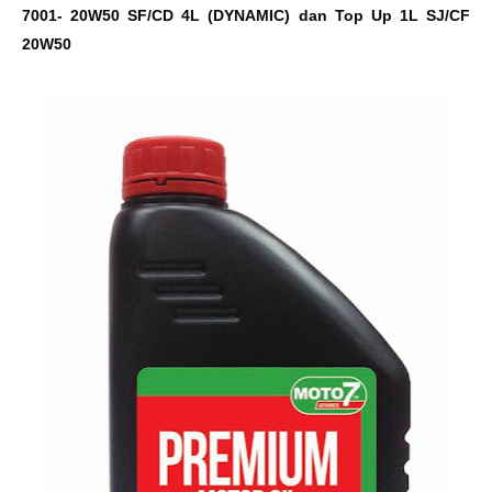
7001- 20W50 SF/CD 4L (DYNAMIC) dan Top Up 1L SJ/CF
20W50