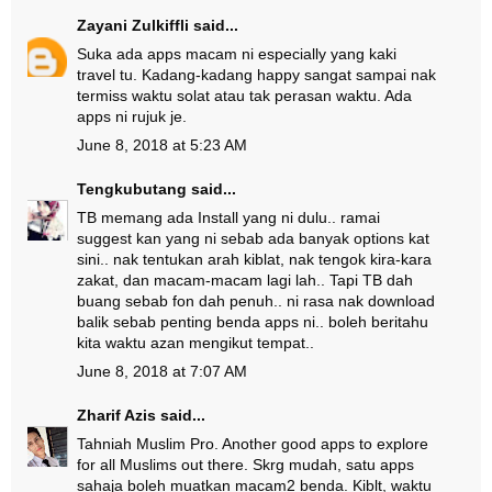
Zayani Zulkiffli
said...
Suka ada apps macam ni especially yang kaki
travel tu. Kadang-kadang happy sangat sampai nak
termiss waktu solat atau tak perasan waktu. Ada
apps ni rujuk je.
June 8, 2018 at 5:23 AM
Tengkubutang
said...
TB memang ada Install yang ni dulu.. ramai
suggest kan yang ni sebab ada banyak options kat
sini.. nak tentukan arah kiblat, nak tengok kira-kara
zakat, dan macam-macam lagi lah.. Tapi TB dah
buang sebab fon dah penuh.. ni rasa nak download
balik sebab penting benda apps ni.. boleh beritahu
kita waktu azan mengikut tempat..
June 8, 2018 at 7:07 AM
Zharif Azis
said...
Tahniah Muslim Pro. Another good apps to explore
for all Muslims out there. Skrg mudah, satu apps
sahaja boleh muatkan macam2 benda. Kiblt, waktu