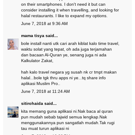
on their smartphones. I don't need it but can
consider installing it when travelling, and looking for
halal restaurants. I like to expand my options.
June 7, 2018 at 9:36 AM
mama tisya
said...
bole install nanti utk cari arah kiblat kalo time travel,
waktu solat yang tepat, oh ada juga terjamahan
dan bacaan Al-Quran ye, senang juga ni ada
Kalkulator Zakat,
hah kalo travel negara yg susah nk cr tmpt makan
halal...bole tgk thru apps ni ye...tq share info
aplikasi Muslim Pro..
June 7, 2018 at 11:24 AM
sitirohaida
said...
kita memang guna aplikasi ni.Nak baca al quran
pun mudah sebab tajwid semua lengkap.Nak
menggunakannya pun sangatlah mudah.Tak rugi
tau muat turun aplikasi ni