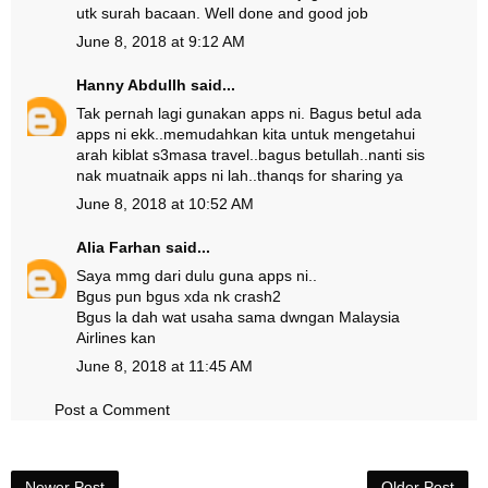
utk surah bacaan. Well done and good job
June 8, 2018 at 9:12 AM
Hanny Abdullh
said...
Tak pernah lagi gunakan apps ni. Bagus betul ada
apps ni ekk..memudahkan kita untuk mengetahui
arah kiblat s3masa travel..bagus betullah..nanti sis
nak muatnaik apps ni lah..thanqs for sharing ya
June 8, 2018 at 10:52 AM
Alia Farhan
said...
Saya mmg dari dulu guna apps ni..
Bgus pun bgus xda nk crash2
Bgus la dah wat usaha sama dwngan Malaysia
Airlines kan
June 8, 2018 at 11:45 AM
Post a Comment
Newer Post
Older Post