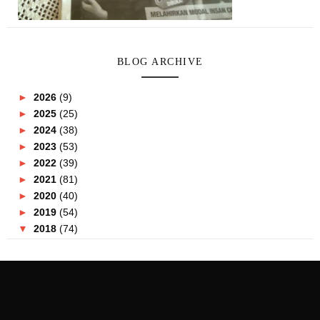
BLOG ARCHIVE
►
2026
(9)
►
2025
(25)
►
2024
(38)
►
2023
(53)
►
2022
(39)
►
2021
(81)
►
2020
(40)
►
2019
(54)
▼
2018
(74)
►
December
(4)
►
November
(2)
►
October
(5)
►
September
(6)
►
August
(3)