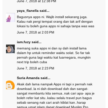
June 7, 2018 at 12:38 PM
yaya_flanella
said...
Bagusnya apps ni. Wajib install sekarang juga.
Kalau nak pergi tempat orang dan tak arif dengan
lokasi tu boleh guna apps ni sahaja tanpa was was
June 7, 2018 at 2:03 PM
iam.fuzy
said...
memang suka apps ni dan sy dah install lama
dalam hp untuk reminder waktu solat. So far tak
pernah guna lagi waktu kat luarnegara, mungkin
next trip boleh cuba
June 7, 2018 at 2:23 PM
Suria Amanda
said...
Akak dah lama nampak Apps ni tapi x pernah nak
download..la ni dah download dah dan sangat-
sangat membantu kita semua..nak cari apa- apa je
boleh refer kat situ..kalau selalu travel pun bagus
sebab senang nak cari arah kiblat kan..harap
semua umat islam dapat download Muslim Pro